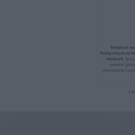
Redaktor na
Politycznych na 
mediach.
Specja
inwestor giełd
dziennikarski z pr
Cap