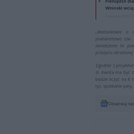
Pieniądze dla
Wnioski wcią
4 sierpnia 2026 12
„Małżonkowie o d
podobieństwo tzw. 
świadczenie to po
przeżyciu określonej 
Zgodnie z projekte
zł. Kwota ma być z
będzie liczyć na 8 
tys. spotkanie pary
Obserwuj na