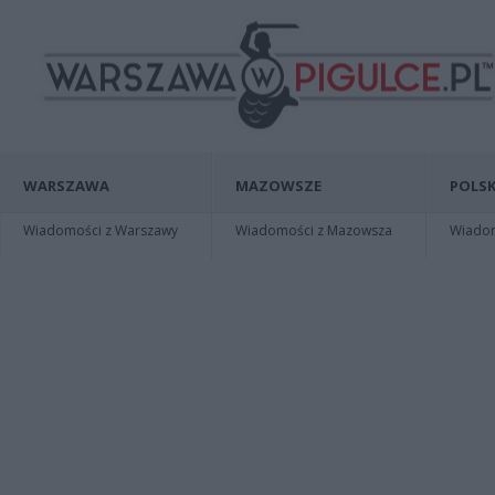
WARSZAWA
MAZOWSZE
POLSK
Wiadomości z Warszawy
Wiadomości z Mazowsza
Wiadomo