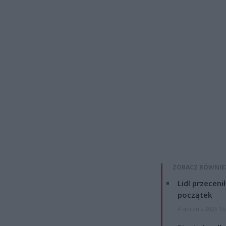
ZOBACZ RÓWNIE
Lidl przeceni
początek
4 sierpnia 2026 16