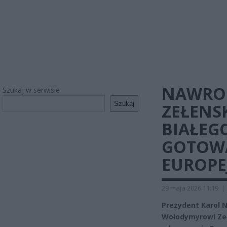
NAWROC
Szukaj w serwisie
Szukaj
ZEŁENS
BIAŁEGO
GOTOWA
EUROPEJ
29 maja 2026 11:19
|
Prezydent Karol 
Wołodymyrowi Zeł