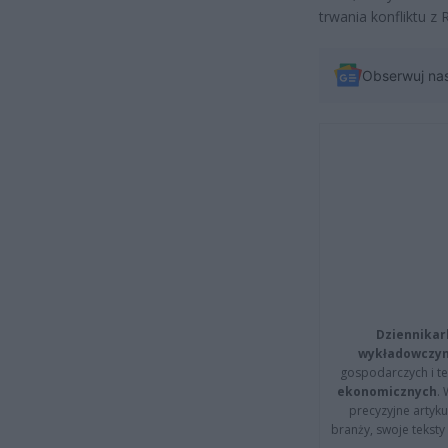
trwania konfliktu z
Obserwuj na
Dziennikar
wykładowczyn
gospodarczych i t
ekonomicznych
.
precyzyjne artyku
branży, swoje tekst