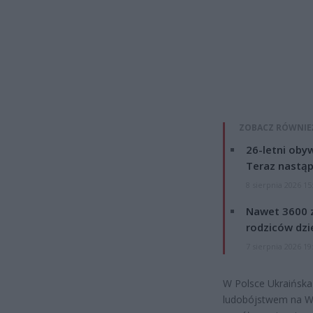
ZOBACZ RÓWNIE
26-letni obyw
Teraz nastąp
8 sierpnia 2026 15
Nawet 3600 z
rodziców dzie
7 sierpnia 2026 19
W Polsce Ukraińska
ludobójstwem na Woł