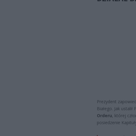
Prezydent zapowied
Białego. Jak ustali
Orderu
, której cz
posiedzenie Kapitu