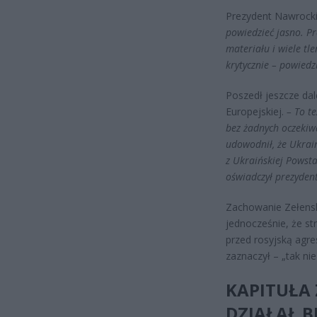
Prezydent Nawrocki 
powiedzieć jasno. P
materiału i wiele tl
krytycznie – powiedz
Poszedł jeszcze dal
Europejskiej.
– To t
bez żadnych oczekiwa
udowodnił, że Ukra
z Ukraińskiej Powsta
oświadczył prezydent
Zachowanie Zełenski
jednocześnie, że st
przed rosyjską agres
zaznaczył – „tak nie
KAPITUŁA 
DZIAŁAŁ B