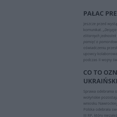
PAŁAC PRE
Jeszcze przed wyst
komunikat.
„Decyzja
elitarnych jednostek
pamięć o pomordowan
oświadczeniu przesł
upowcy kolaborowal
podczas II wojny św
CO TO OZN
UKRAIŃSKI
Sprawa odebrania or
wołyńskie pozostają
wniosku Nawrockieg
Polska odebrała sw
III RP, który nieza