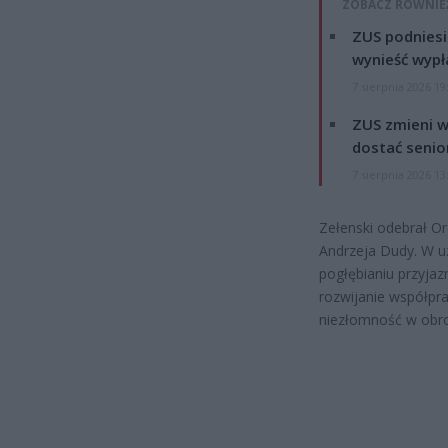
ZOBACZ RÓWNIE
ZUS podniesie
wynieść wypł
7 sierpnia 2026 19
ZUS zmieni w
dostać senio
7 sierpnia 2026 13
Zełenski odebrał Or
Andrzeja Dudy. W u
pogłębianiu przyja
rozwijanie współpra
niezłomność w obro