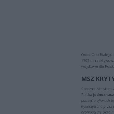
Order Orła Białego
1705 r. i reaktywow
wojskowe dla Polski
MSZ KRYTY
Rzecznik Ministerst
Polska
jednoznacz
pamięć o ofiarach t
wykorzystana przez p
broniącej się Ukrain