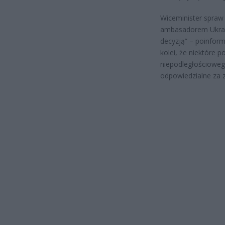
Wiceminister spraw
ambasadorem Ukrai
decyzją” – poinfor
kolei, że niektóre 
niepodległościowego
odpowiedzialne za z