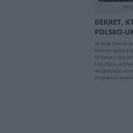
Prez
DEKRET, 
POLSKO-U
26 maja Zełenski p
Centrum Operacji Sp
Sił Operacji Specja
krok chęcią „przywr
uwzględniając wzo
integralności terytor