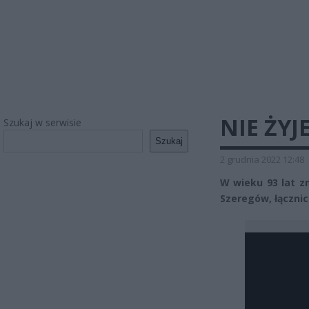
NIE ŻYJ
Szukaj w serwisie
Szukaj
2 grudnia 2022 12:48
W wieku 93 lat zm
Szeregów, łączni