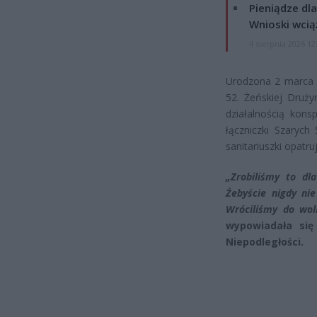
Pieniądze dla
Wnioski wcią
4 sierpnia 2026 12
Urodzona 2 marca 1
52. Żeńskiej Druży
działalnością kons
łączniczki Szarych
sanitariuszki opatr
„Zrobiliśmy to dla
Żebyście nigdy nie
Wróciliśmy do woln
wypowiadała się
Niepodległości.