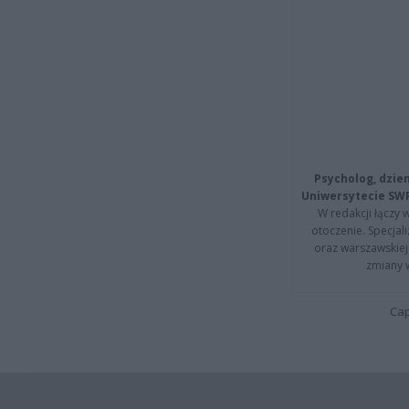
Psycholog, dzie
Uniwersytecie SW
W redakcji łączy 
otoczenie. Specja
oraz warszawskiej 
zmiany 
Cap