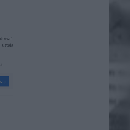
atować.
 ustala
u.
wuj