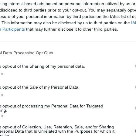
eing interest-based ads based on personal information utilized by us or
disclosed to third parties prior to your opt-out. You may separately opt-
losure of your personal information by third parties on the IAB’s list of
. This information may also be disclosed by us to third parties on the
IA
Participants
that may further disclose it to other third parties.
l Data Processing Opt Outs
aj nas do preferowanych źródeł w Google
Do
o opt-out of the Sharing of my personal data.
In
o opt-out of the Sale of my Personal Data.
In
to opt-out of processing my Personal Data for Targeted
ing.
In
kasz / Warszawa w
Fot. Łukasz / Warszawa w
Fot. Łukasz / Warsz
o opt-out of Collection, Use, Retention, Sale, and/or Sharing
Pigułce
Pigułce
Pigułce
ersonal Data that Is Unrelated with the Purposes for which it
lected.