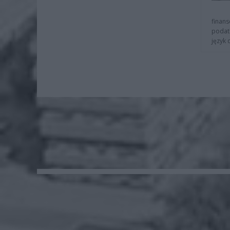
finans
podat
język 