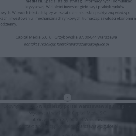
mediach.
Specjalista ds. strategii informacyjnych i komunikacji
kryzysowej. Wieloletni inwestor giełdowy i praktyk rynków
owych. W swoich tekstach łączy warsztat dziennikarski z praktyczną wiedzą o
kach, inwestowaniu i mechanizmach rynkowych, tłumacząc zawiłości ekonomii 
codzienny.
Capital Media S.C. ul. Grzybowska 87, 00-844 Warszawa
Kontakt z redakcją: Kontakt@warszawawpigulce.pl
Copyright © 2026
Niezależny portal warszawawpigulce.pl
∗
Wydawca i właściciel: Capital Media S.C.
ul. Grzybowska 87, 00-844 Warszawa
Kontakt z redakcją:
Kontakt@warszawawpigulce.pl
Polityka Redakcyjna