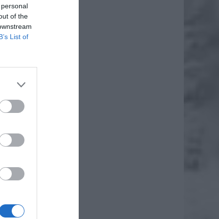
 personal
out of the
 downstream
B’s List of
daj
awa w