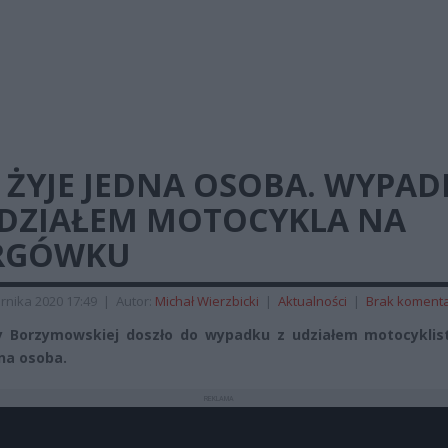
 ŻYJE JEDNA OSOBA. WYPAD
UDZIAŁEM MOTOCYKLA NA
RGÓWKU
rnika 2020 17:49
|
Autor:
Michał Wierzbicki
|
Aktualności
|
Brak koment
y Borzymowskiej doszło do wypadku z udziałem motocyklist
dna osoba.
REKLAMA