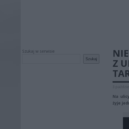
NIE
Szukaj w serwisie
Szukaj
Z 
TA
3 paździe
Na ulic
żyje je