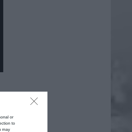
sonal or
ection to
ou may