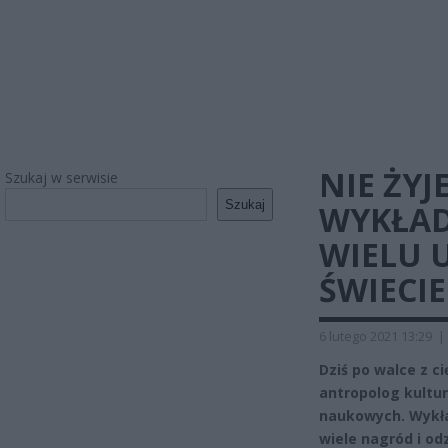
NIE ŻY
Szukaj w serwisie
Szukaj
WYKŁAD
WIELU 
ŚWIECIE
6 lutego 2021 13:29
|
Dziś po walce z c
antropolog kultur
naukowych. Wykład
wiele nagród i od