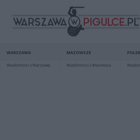
WARSZAWA
MAZOWSZE
POLSK
Wiadomości z Warszawy
Wiadomości z Mazowsza
Wiadomo