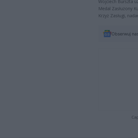
Wojciech Burszta u
Medal
Zasłużony Kul
Krzyż Zasługi, nad
Obserwuj na
Cap