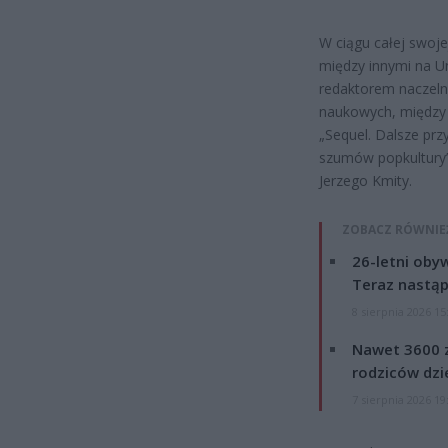
W ciągu całej swoje
między innymi na Uni
redaktorem naczeln
naukowych, między i
„Sequel. Dalsze pr
szumów popkultury”. 
Jerzego Kmity.
ZOBACZ RÓWNIE
26-letni obyw
Teraz nastąp
8 sierpnia 2026 15
Nawet 3600 z
rodziców dzie
7 sierpnia 2026 19