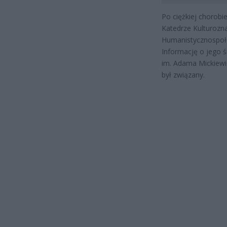
Po ciężkiej chorobi
Katedrze Kulturozn
Humanistycznospołe
Informację o jego ś
im. Adama Mickiewi
był związany.