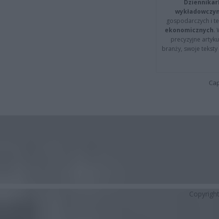
Dziennikar
wykładowczyn
gospodarczych i t
ekonomicznych
.
precyzyjne artyku
branży, swoje tekst
Cap
Copyrigh