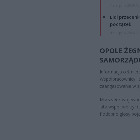
7 sierpnia 2026 13
Lidl przeceni
początek
4 sierpnia 2026 16
OPOLE ŻEG
SAMORZĄ
Informacja o śmier
Współpracownicy i
zaangażowanie w s
Marszałek wojewódz
lata współtworzył r
Podobne głosy pojaw