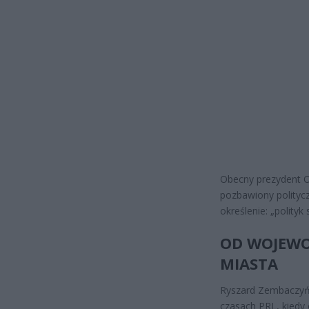
Obecny prezydent Op
pozbawiony politycz
określenie: „polityk 
OD WOJEWO
MIASTA
Ryszard Zembaczyńsk
czasach PRL, kiedy