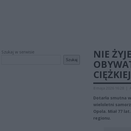
NIE ŻYJ
Szukaj w serwisie
Szukaj
OBYWAT
CIĘŻKIE
8 maja 2026 16:28
|
Dotarła smutna w
wieloletni samorz
Opola. Miał 77 la
regionu.