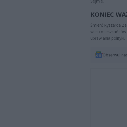
Sejmie.
KONIEC WA
Śmierć Ryszarda Zem
wielu mieszkańców 
uprawiania polityki.
Obserwuj na