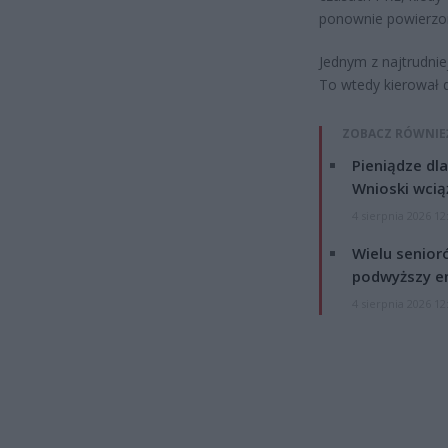
ponownie powierzon
Jednym z najtrudni
To wtedy kierował d
ZOBACZ RÓWNIE
Pieniądze dla
Wnioski wcią
4 sierpnia 2026 12
Wielu senior
podwyższy e
4 sierpnia 2026 12