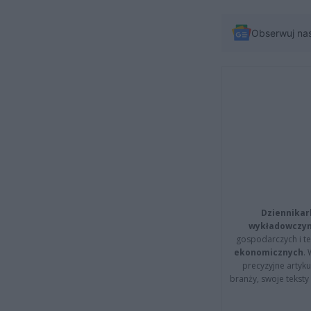
Obserwuj na
Dziennikar
wykładowczyn
gospodarczych i t
ekonomicznych
.
precyzyjne artyku
branży, swoje tekst