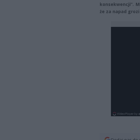
konsekwencji”. M
że za napad groz
Dodaj nas do 