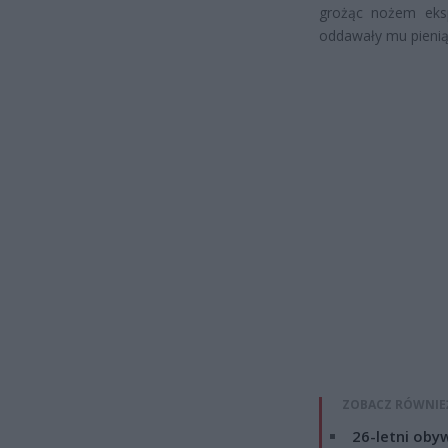
grożąc nożem eksp
oddawały mu pieniąd
ZOBACZ RÓWNIE
26-letni obyw