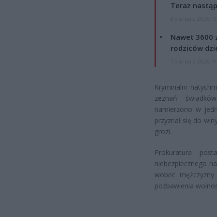
Teraz nastąp
8 sierpnia 2026 15
Nawet 3600 z
rodziców dzie
7 sierpnia 2026 19
Kryminalni natychm
zeznań świadków
namierzono w jedny
przyznał się do winy
grozi.
Prokuratura pos
niebezpiecznego na
wobec mężczyzny 
pozbawienia wolnoś