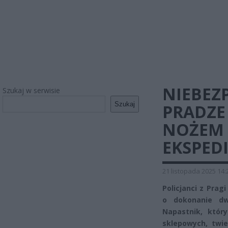
NIEBEZ
Szukaj w serwisie
Szukaj
PRADZE 
NOŻEM
EKSPED
21 listopada 2025 14:
Policjanci z Prag
o dokonanie dw
Napastnik, któr
sklepowych, twie