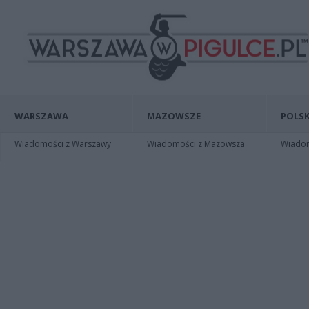
WARSZAWA
MAZOWSZE
POLSK
Wiadomości z Warszawy
Wiadomości z Mazowsza
Wiadomo