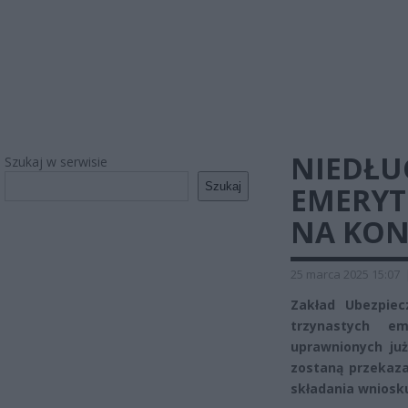
NIEDŁU
Szukaj w serwisie
Szukaj
EMERYT
NA KON
25 marca 2025 15:07
Zakład Ubezpiec
trzynastych e
uprawnionych już
zostaną przekaza
składania wniosk