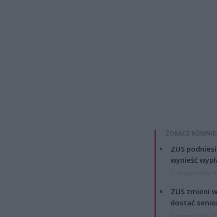
ZOBACZ RÓWNIE
ZUS podniesie
wynieść wypł
7 sierpnia 2026 19
ZUS zmieni w
dostać senio
7 sierpnia 2026 13