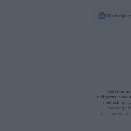
Obserwuj na
Redaktor na
Politycznych na 
mediach.
Specja
inwestor giełd
dziennikarski z pr