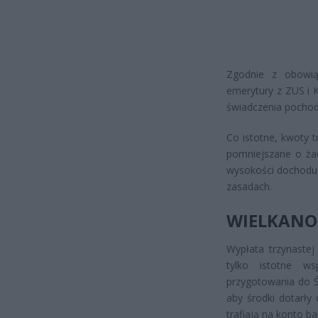
Zgodnie z obowią
emerytury z ZUS i K
świadczenia pochodz
Co istotne, kwoty t
pomniejszane o żad
wysokości dochodu,
zasadach.
WIELKANO
Wypłata trzynastej
tylko istotne ws
przygotowania do Ś
aby środki dotarły
trafiają na konto b