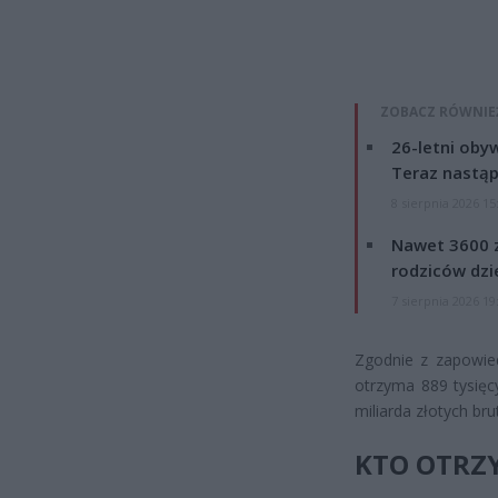
ZOBACZ RÓWNIE
26-letni obyw
Teraz nastąp
8 sierpnia 2026 15
Nawet 3600 z
rodziców dzie
7 sierpnia 2026 19
Zgodnie z zapowied
otrzyma 889 tysięc
miliarda złotych bru
KTO OTRZ