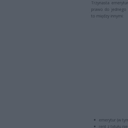
Trzynasta emerytu
prawo do jednego 
to między innymi:
emerytur (w ty
rent z tytułu n