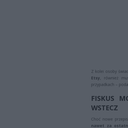
Z kolei osoby świ
Etsy
, również mu
przypadkach – poda
FISKUS M
WSTECZ
Choć nowe przepi
nawet za ostatni