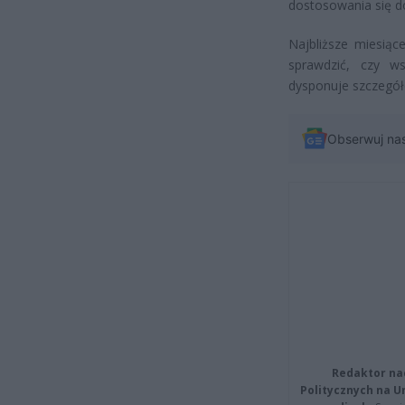
dostosowania się d
Najbliższe miesiąc
sprawdzić, czy ws
dysponuje szczegóło
Obserwuj na
Redaktor na
Politycznych na 