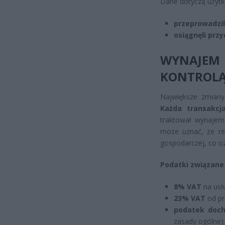
Dane dotyczą użytk
przeprowadzili
osiągnęli prz
WYNAJEM
KONTROL
Największe zmiany
Każda transakcj
traktował wynajem 
może uznać, że reg
gospodarczej, co oz
Podatki związan
8% VAT
na usł
23% VAT
od pr
podatek doc
zasady ogólne).