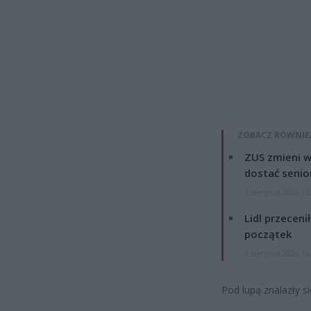
ZOBACZ RÓWNIE
ZUS zmieni w
dostać senio
7 sierpnia 2026 13
Lidl przeceni
początek
4 sierpnia 2026 16
Pod lupą znalazły s