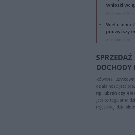
Wnioski wcią
4 sierpnia 2026 12
Wielu senior
podwyższy e
4 sierpnia 2026 12
SPRZEDA
DOCHODY 
Również użytkow
działalność jest pr
np. ubrań czy ele
jest to regularna 
rejestracji działaln