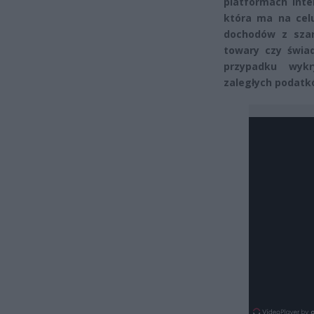
platformach inte
która ma na cel
dochodów z szar
towary czy świad
przypadku wykr
zaległych podatkó