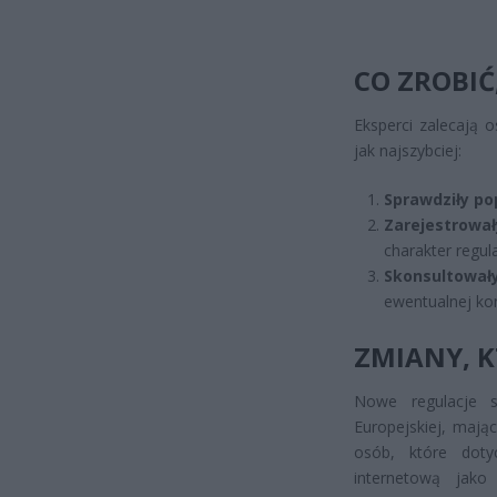
CO ZROBI
Eksperci zalecają 
jak najszybciej:
Sprawdziły po
Zarejestrował
charakter regula
Skonsultował
ewentualnej kon
ZMIANY, K
Nowe regulacje s
Europejskiej, mają
osób, które doty
internetową jak