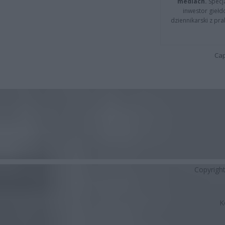
mediach.
Specja
inwestor giełd
dziennikarski z pr
Cap
Copyrigh
K