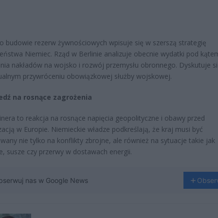
o budowie rezerw żywnościowych wpisuje się w szerszą strategię
eństwa Niemiec. Rząd w Berlinie analizuje obecnie wydatki pod kąte
nia nakładów na wojsko i rozwój przemysłu obronnego. Dyskutuje si
ualnym przywróceniu obowiązkowej służby wojskowej.
dź na rosnące zagrożenia
inera to reakcja na rosnące napięcia geopolityczne i obawy przed
izacją w Europie. Niemieckie władze podkreślają, że kraj musi być
wany nie tylko na konflikty zbrojne, ale również na sytuacje takie jak
, susze czy przerwy w dostawach energii.
bserwuj nas w Google News
Obser