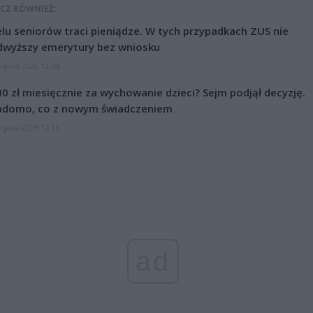
CZ RÓWNIEŻ:
lu seniorów traci pieniądze. W tych przypadkach ZUS nie
dwyższy emerytury bez wniosku
erpnia 2026 12:34
0 zł miesięcznie za wychowanie dzieci? Sejm podjął decyzję.
adomo, co z nowym świadczeniem
erpnia 2026 12:16
ad