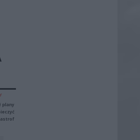
A
y
ł plany
ieczyć
astrof