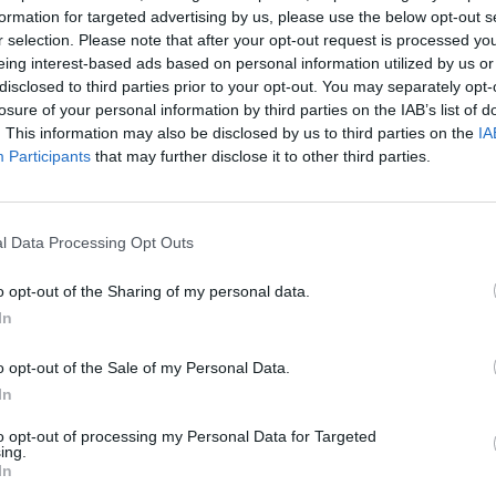
CZ RÓWNIEŻ:
formation for targeted advertising by us, please use the below opt-out s
l przecenił hit do kuchni. Air fryer tańszy aż o 150 zł, a to dop
r selection. Please note that after your opt-out request is processed y
czątek
eing interest-based ads based on personal information utilized by us or
disclosed to third parties prior to your opt-out. You may separately opt-
erpnia 2026 16:06
losure of your personal information by third parties on the IAB’s list of
. This information may also be disclosed by us to third parties on the
IA
niądze dla milionów polskich rodzin. ZUS wypłacił już 173 mln z
Participants
that may further disclose it to other third parties.
oski wciąż można składać
erpnia 2026 12:56
l Data Processing Opt Outs
o opt-out of the Sharing of my personal data.
In
o opt-out of the Sale of my Personal Data.
ad
In
to opt-out of processing my Personal Data for Targeted
ing.
In