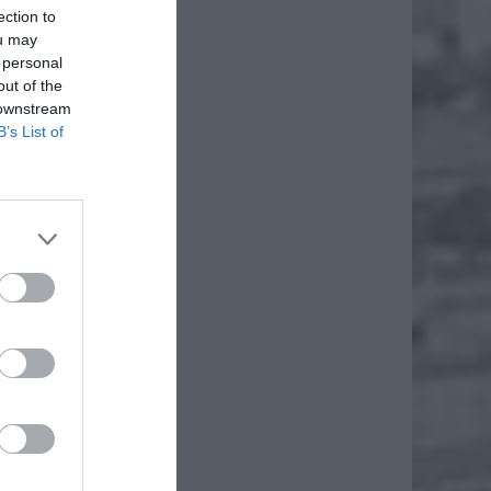
ection to
iero
ou may
 personal
out of the
 downstream
B’s List of
ł.