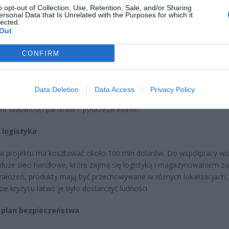
o opt-out of Collection, Use, Retention, Sale, and/or Sharing
ersonal Data that Is Unrelated with the Purposes for which it
lected.
Out
 rolnictwa Alois Reiner poinformował, że obecne rezerwy Niemiec opi
nie na surowych produktach, co w obliczu kryzysu może okazać się
CONFIRM
rczające. Dlatego resort chce utworzyć nowe zasoby żywności, które
ybko przygotować i rozdysponować w razie potrzeby.
Data Deletion
Data Access
Privacy Policy
 być gotowi na każdą sytuację. Bezpieczeństwo żywnościowe to
t stabilności państwa – podkreślił Reiner.
i logistyka
ja projektu ma kosztować około 100 mln dolarów. Do współpracy w
duże sieci handlowe, które zajmą się logistyką i magazynowaniem z
ałożeń, produkty mają być przechowywane w różnych lokalizacjach,
zie kryzysu łatwo je było dostarczyć ludności.
 plan bezpieczeństwa