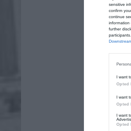
ZOBA
sensitive in
Lid
confirm you
po
continue se
information 
4 si
further disc
participants
Pie
Downstream 
Wni
4 si
Persona
I want t
Opted 
I want t
Opted 
I want 
Advertis
Opted 