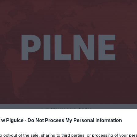
Fot. Warszawa w Pigułce
w Pigułce -
Do Not Process My Personal Information
zeństwo żywnościowe priorytetem
to opt-out of the sale, sharing to third parties, or processing of your per