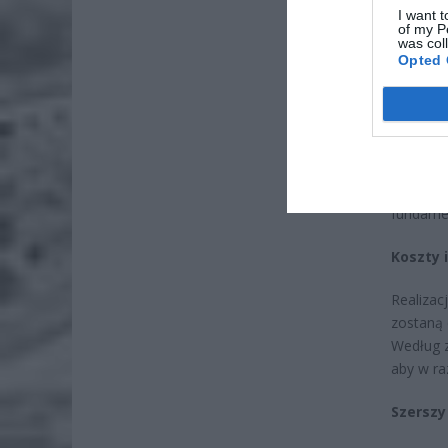
I want t
of my P
was col
Opted 
Minister
się głów
niewysta
można sz
– Musimy
fundamen
Koszty 
Realizac
zostaną 
Według z
aby w ra
Szerszy