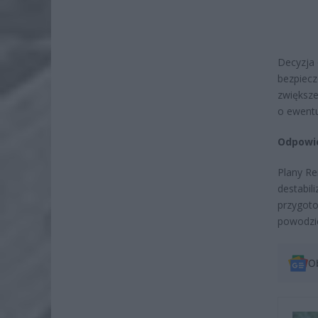
Decyzja 
bezpiecz
zwiększe
o ewent
Odpowie
Plany Re
destabil
przygoto
powodzie
O