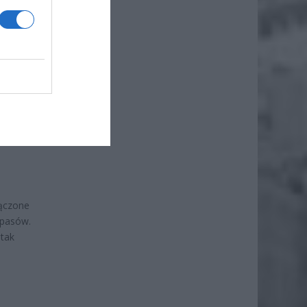
erają
łączone
apasów.
 tak