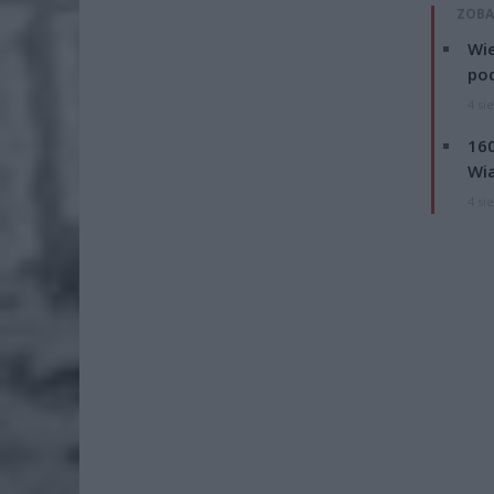
ZOBA
Wie
po
4 si
160
Wi
4 si