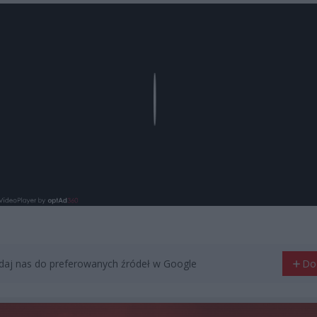
Play
aj nas do preferowanych źródeł w Google
Do