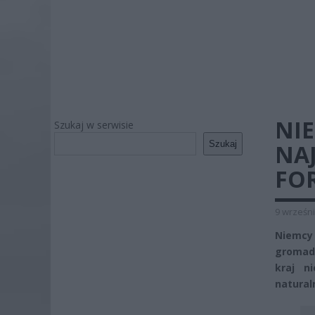
NI
Szukaj w serwisie
Szukaj
NA
FO
9 wrześni
Niemcy 
gromadz
kraj n
natural