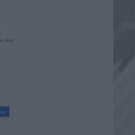
m
ę także
wuj