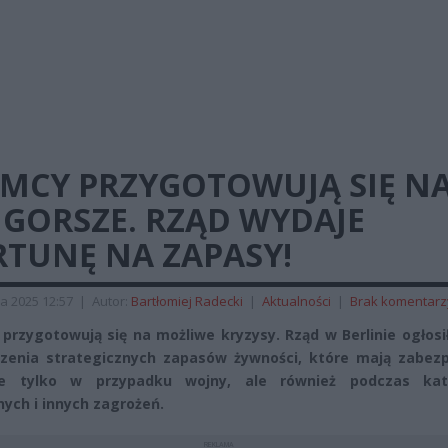
EMCY PRZYGOTOWUJĄ SIĘ N
JGORSZE. RZĄD WYDAJE
RTUNĘ NA ZAPASY!
a 2025 12:57
|
Autor:
Bartłomiej Radecki
|
Aktualności
|
Brak komentarz
przygotowują się na możliwe kryzysy. Rząd w Berlinie ogłosi
enia strategicznych zapasów żywności, które mają zabezp
ie tylko w przypadku wojny, ale również podczas kat
nych i innych zagrożeń.
REKLAMA