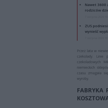
Nawet 3600 z
rodziców dzie
7 sierpnia 2026 19
ZUS podniesie
wynieść wypł
7 sierpnia 2026 19
Przez lata w niewi
czekolady. Linie
czekoladowych Mik
niemieckich sklepó
czasu zmagała si
wyroby.
FABRYKA 
KOSZTOWA