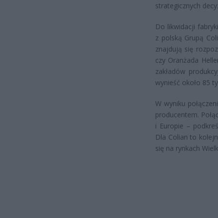
strategicznych decyz
Do likwidacji fabry
z polską Grupą Col
znajdują się rozpo
czy Oranżada Helle
zakładów produkcy
wynieść około 85 ty
W wyniku połączeni
producentem. Połąc
i Europie – podkreś
Dla Colian to kolej
się na rynkach Wielkie