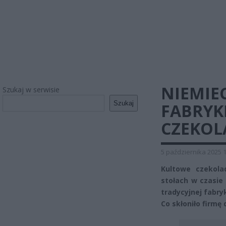
NIEMIE
Szukaj w serwisie
Szukaj
FABRYK
CZEKOL
5 października 2025 
Kultowe czekola
stołach w czasie
tradycyjnej fabry
Co skłoniło firmę