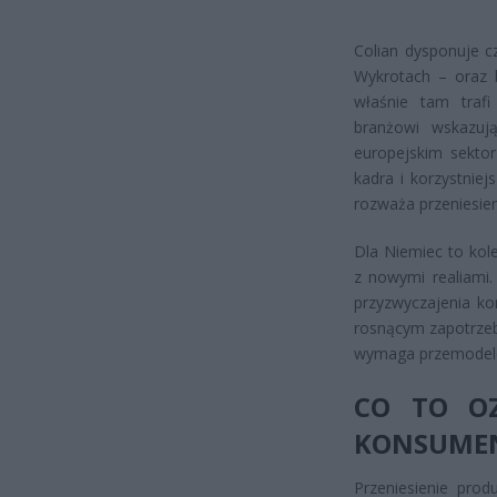
Colian dysponuje c
Wykrotach – oraz 
właśnie tam trafi 
branżowi wskazuj
europejskim sektor
kadra i korzystniej
rozważa przeniesie
Dla Niemiec to kol
z nowymi realiami.
przyzwyczajenia k
rosnącym zapotrzeb
wymaga przemodelo
CO TO OZ
KONSUME
Przeniesienie prod