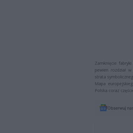
Zamknięcie fabryk
pewien rozdział w 
strata symboliczneg
Mapa europejskieg
Polska coraz części
Obserwuj na