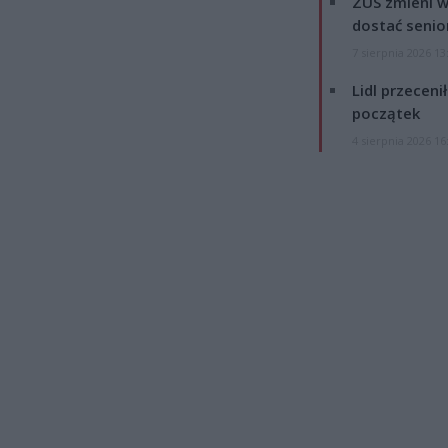
ZUS zmieni w
dostać senio
7 sierpnia 2026 13
Lidl przeceni
początek
4 sierpnia 2026 16