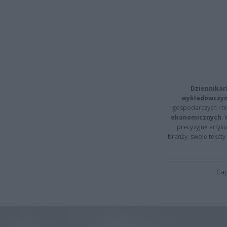
Dziennikar
wykładowczyn
gospodarczych i t
ekonomicznych
.
precyzyjne artyku
branży, swoje tekst
Cap