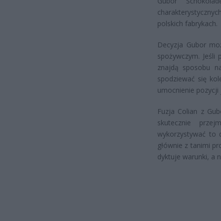
Gubor Schokola
charakterystycznyc
polskich fabrykach.
Decyzja Gubor moż
spożywczym. Jeśli 
znajdą sposobu na
spodziewać się kol
umocnienie pozycji 
Fuzja Colian z Gub
skutecznie przej
wykorzystywać to d
głównie z tanimi p
dyktuje warunki, a 