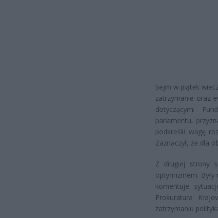
Sejm w piątek wiecz
zatrzymanie oraz 
dotyczącymi Fund
parlamentu, przyzn
podkreślił wagę roz
Zaznaczył, że dla o
Z drugiej strony 
optymizmem. Były m
komentuje sytuacj
Prokuratura Kraj
zatrzymaniu polityka