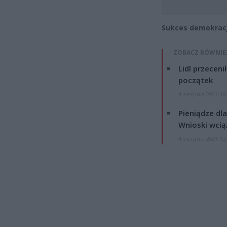
Sukces demokracj
ZOBACZ RÓWNIE
Lidl przeceni
początek
4 sierpnia 2026 16
Pieniądze dla
Wnioski wcią
4 sierpnia 2026 12