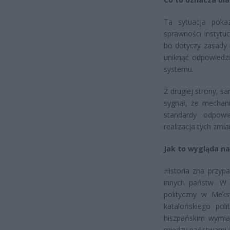
Ta sytuacja poka
sprawności instytu
bo dotyczy zasady 
uniknąć odpowiedzi
systemu.
Z drugiej strony, 
sygnał, że mechani
standardy odpowi
realizacja tych zmi
Jak to wygląda na
Historia zna przyp
innych państw. W 
polityczny w Meks
katalońskiego pol
hiszpańskim wymiar
między państwami i 