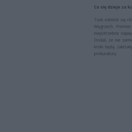
Co się dzieje za k
Tusk odniósł się r
Węgrzech. Premier
niepotrzebne napięc
Dodał, że nie zam
kroki będą zależały
prokuratury.