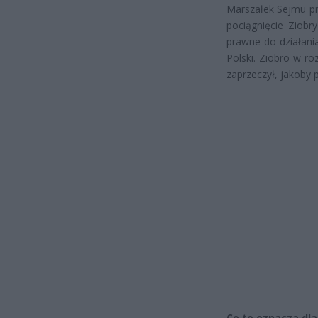
Marszałek Sejmu pr
pociągnięcie Ziobr
prawne do działania
Polski. Ziobro w ro
zaprzeczył, jakoby 
Co to oznacza dla