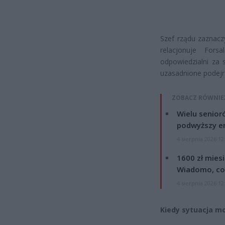
Szef rządu zaznacz
relacjonuje Forsa
odpowiedzialni za 
uzasadnione podejr
ZOBACZ RÓWNIE
Wielu senior
podwyższy e
4 sierpnia 2026 12
1600 zł mies
Wiadomo, co
4 sierpnia 2026 12
Kiedy sytuacja mo