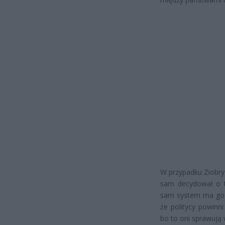
W przypadku Ziobry
sam decydował o ty
sam system ma go r
że politycy powinn
bo to oni sprawują 