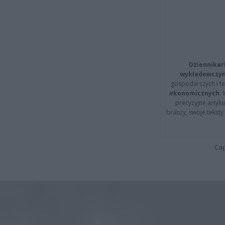
Dziennikar
wykładowczyn
gospodarczych i t
ekonomicznych
.
precyzyjne artyku
branży, swoje tekst
Cap