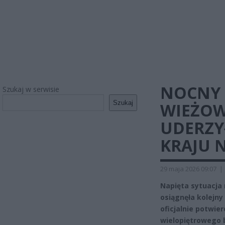
NOCNY
Szukaj w serwisie
Szukaj
WIEŻOW
UDERZY
KRAJU N
29 maja 2026 09:07
|
Napięta sytuacja
osiągnęła kolejn
oficjalnie potwie
wielopiętrowego b