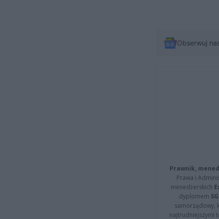
Obserwuj na
Prawnik, menedż
Prawa i Adminis
menedżerskich
E
dyplomem
SG
samorządowy, kt
najtrudniejszymi t