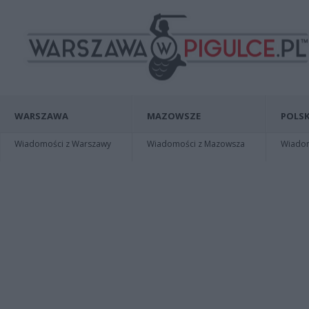
WARSZAWA
MAZOWSZE
POLSK
Wiadomości z Warszawy
Wiadomości z Mazowsza
Wiadomo