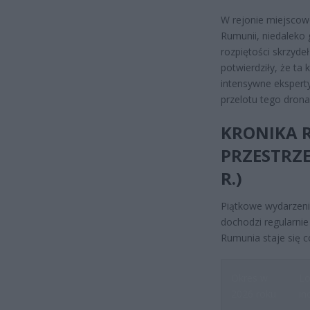
W rejonie miejscow
Rumunii, niedaleko
rozpiętości skrzyde
potwierdziły, że t
intensywne ekspert
przelotu tego drona
KRONIKA 
PRZESTRZE
R.)
Piątkowe wydarzeni
dochodzi regularnie
Rumunia staje się c
Okres w
Lo
2026 roku
in