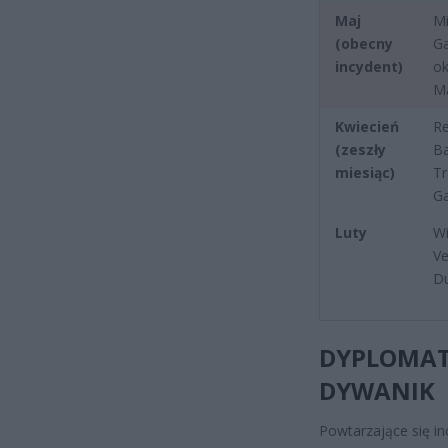
Maj
Mi
(obecny
Ga
incydent)
ok
M
Kwiecień
R
(zeszły
Ba
miesiąc)
Tr
Ga
Luty
Wi
Ve
Du
DYPLOMAT
DYWANIK
Powtarzające się i