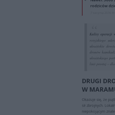
rodziców dzie
7 sierpnia 2026 19
Kulisy operacji 
rosyjskiego ude
ukraińskie dowó
dronów kamikadze
ukraińskiego por
linii prostej – d
DRUGI DR
W MARAM
Okazuje się, że pią
sił zbrojnych. Loka
niepokojącym znale