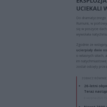
EKSPLOZJA
UCIEKALI
Do dramatycznego z
Rumunii, w portowy
się w poszycie dac
wywołała natychmia
Zgodnie ze wstępn
ucierpiały dwie o
o własnych siłach,
im natychmiastowej
został odcięty przez
ZOBACZ RÓWNIE
26-letni obyw
Teraz nastąp
8 sierpnia 2026 15
Nawet 3600 z