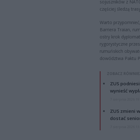
sojuszników z NATO
częściej śledzą tras
Warto przypomnieć,
Barriera Traian, r
ostry krok dyplomat
rygorystyczne przes
rumuńskich obywatel
dowództwa Paktu P
ZOBACZ RÓWNIE
ZUS podniesie
wynieść wypł
7 sierpnia 2026 19
ZUS zmieni w
dostać senio
7 sierpnia 2026 13