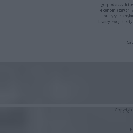
gospodarczych i t
ekonomicznych
.
precyzyjne artyku
branży, swoje tekst
Cap
Copyrigh
K