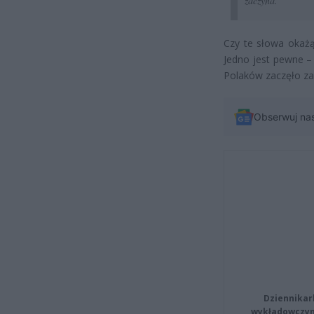
zaczyna.”
Czy te słowa okażą
Jedno jest pewne –
Polaków zaczęło zas
Obserwuj na
Dziennikar
wykładowczyn