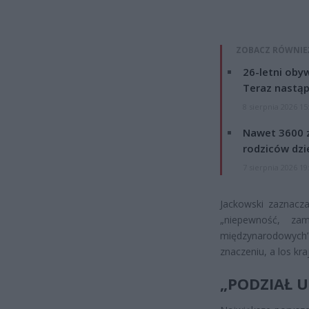
ZOBACZ RÓWNIE
26-letni obyw
Teraz nastąp
8 sierpnia 2026 15
Nawet 3600 z
rodziców dzie
7 sierpnia 2026 19
Jackowski zaznacz
„niepewność, za
międzynarodowych”
znaczeniu, a los kr
„PODZIAŁ U