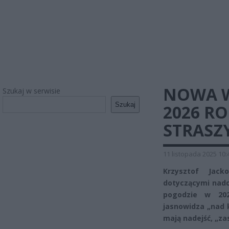
NOWA W
Szukaj w serwisie
Szukaj
2026 RO
STRASZ
11 listopada 2025 10:
Krzysztof Jack
dotyczącymi nadc
pogodzie w 20
jasnowidza „nad 
mają nadejść, „za