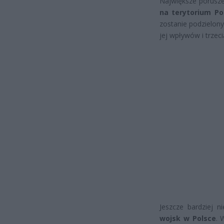
Największe porusze
na terytorium Po
zostanie podzielony
jej wpływów i trzec
Jeszcze bardziej 
wojsk w Polsce
. 