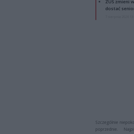
ZUS zmieni w
dostać senio
7 sierpnia 2026 13
Szczególnie niepoko
poprzednie. Naj