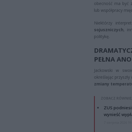
obecność ma być z
lub współpracy mię
Niektórzy interp
sojuszniczych
, i
politykę.
DRAMATYC
PEŁNA ANO
Jackowski w swoi
określając przyszł
zmiany temperatu
ZOBACZ RÓWNIE
ZUS podniesie
wynieść wypł
7 sierpnia 2026 19