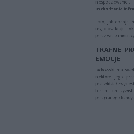
niespodziewanie
uszkodzenia infr
Lato, jak dodaje, 
regionów kraju. „A
przez wiele miesięc
TRAFNE PR
EMOCJE
Jackowski ma swoi
niektóre jego prz
przewidział zwycię
bliskim rzeczywi
przegranego kandyd