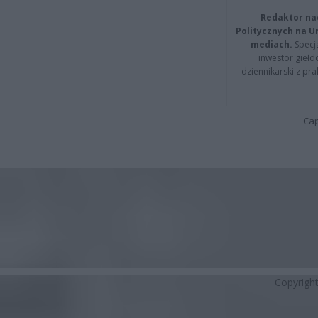
Redaktor na
Politycznych na 
mediach.
Specja
inwestor giełd
dziennikarski z pr
Cap
Copyrigh