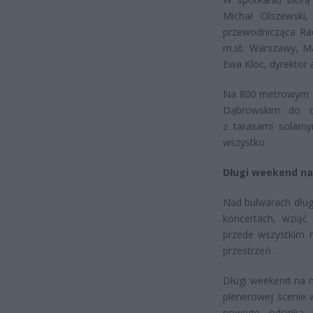
Michał Olszewski,
przewodnicząca Rad
m.st. Warszawy, M
Ewa Kloc, dyrektor 
Na 800 metrowym f
Dąbrowskim do dy
z tarasami solarny
wszystko.
Długi weekend na
Nad bulwarach dług
koncertach, wziąć
przede wszystkim 
przestrzeń.
Długi weekend na n
plenerowej scenie w
nowego odcinka b