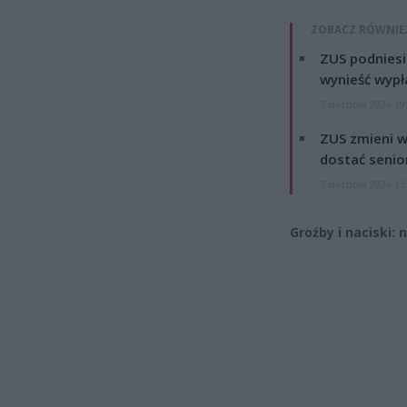
ZOBACZ RÓWNIE
ZUS podniesie
wynieść wypł
7 sierpnia 2026 19
ZUS zmieni w
dostać senio
7 sierpnia 2026 13
Groźby i naciski: