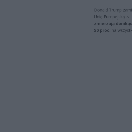
Donald Trump zamieś
Unię Europejską z
zmierzają donikąd
50 proc.
na wszystk