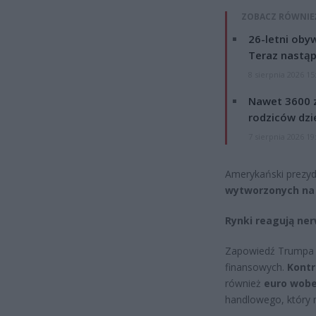
ZOBACZ RÓWNIE
26-letni obyw
Teraz nastąp
8 sierpnia 2026 15
Nawet 3600 z
rodziców dzie
7 sierpnia 2026 19
Amerykański prezyd
wytworzonych na 
Rynki reagują ne
Zapowiedź Trumpa 
finansowych.
Kontr
również
euro wobe
handlowego, który 