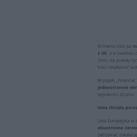
W marcu USA już
n
z UE
, a w kwietniu
Choć cła zostały ty
traci cierpliwość w
W piątek „Financial
jednostronnie obn
wysokości 20 proc.
Unia chciała por
Unia Europejska w 
obustronne zerow
zatrzymać eskalacj