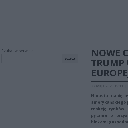
NOWE C
Szukaj w serwisie
Szukaj
TRUMP 
EUROPE
23 maja 2025 15:11
|
Narasta napięci
amerykańskiego 
reakcję rynków. 
pytania o przys
blokami gospodar