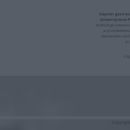
Inżynier gastron
Uniwersytecie P
technologii żywności 
w prześwietlani
standardów sanita
pr
Cap
Copyrigh