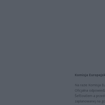
Komisja Europejs
Na razie Komisja E
Oficjalna odpowie
Šefčovičem a przed
zaplanowanej na go