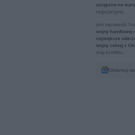
ustępstw na war
negocjacyjnej.
Jeśli zapowiedzi T
wojny handlowej 
największe uderz
wojny celnej z Ch
etap konfliktu.
Obserwuj na