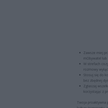
Zawsze miej prz
mObywatel lub 
W strefach cisz
rozmowy wyłącz
Stosuj się do 
bez zbędnej dys
Zgłaszaj wszelk
korzystając z 
Twoja proaktywna p
kultury transportu, 