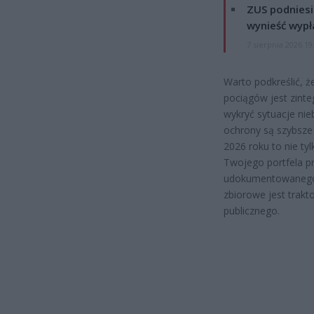
ZUS podniesie
wynieść wypł
7 sierpnia 2026 19
Warto podkreślić, 
pociągów jest zinte
wykryć sytuacje nie
ochrony są szybsze 
2026 roku to nie ty
Twojego portfela p
udokumentowanego 
zbiorowe jest trakt
publicznego.