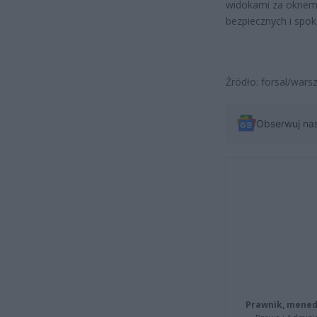
widokami za oknem
bezpiecznych i spo
Źródło: forsal/wars
Obserwuj na
Prawnik, menedż