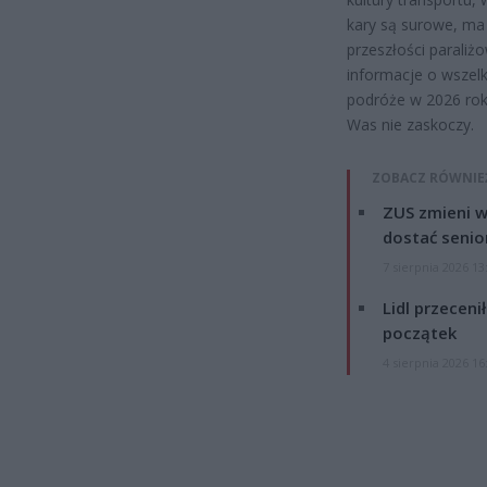
kary są surowe, ma 
przeszłości paraliż
informacje o wszel
podróże w 2026 ro
Was nie zaskoczy.
ZOBACZ RÓWNIE
ZUS zmieni w
dostać senio
7 sierpnia 2026 13
Lidl przeceni
początek
4 sierpnia 2026 16