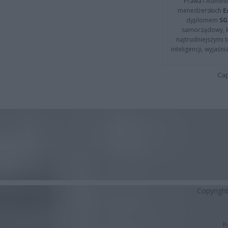
Prawa i Adminis
menedżerskich
E
dyplomem
SG
samorządowy, kt
najtrudniejszymi t
inteligencji, wyjaś
Cap
Copyrigh
K