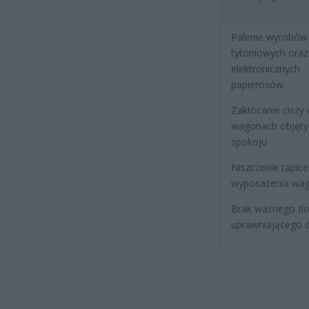
Palenie wyrobów
tytoniowych oraz
elektronicznych
papierosów
Zakłócanie ciszy
wagonach objętyc
spokoju
Niszczenie tapicer
wyposażenia wa
Brak ważnego d
uprawniającego d