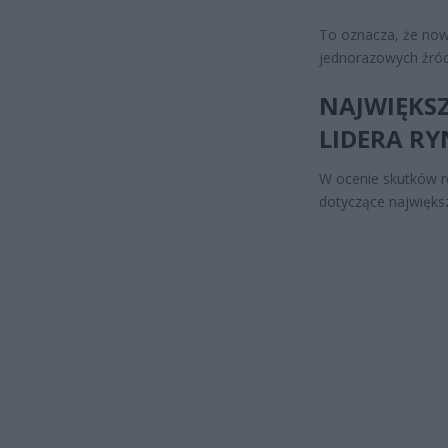
To oznacza, że now
jednorazowych źród
NAJWIĘKS
LIDERA R
W ocenie skutków r
dotyczące najwięks