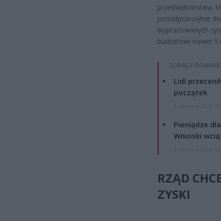
przedsiębiorstwa, k
ponadprzeciętne do
wypracowanych zysk
budżetowi nawet 5 m
ZOBACZ RÓWNIE
Lidl przeceni
początek
4 sierpnia 2026 16
Pieniądze dla
Wnioski wcią
4 sierpnia 2026 12
RZĄD CHC
ZYSKI