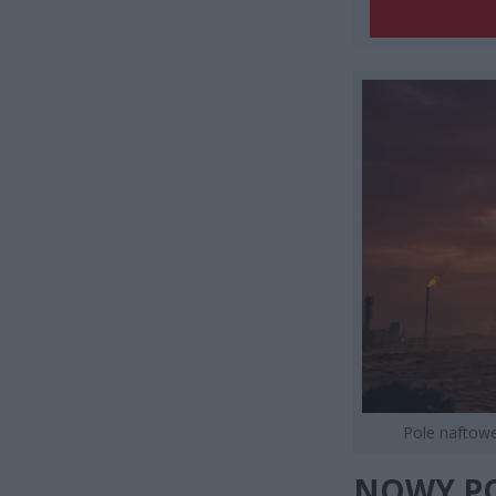
Pole naftow
NOWY PO