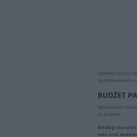
Zdaniem resortu ta
opodatkowaniem zwy
BUDŻET P
Ministerstwo Finan
do budżetu.
Według szacunków
roku oraz dodatko