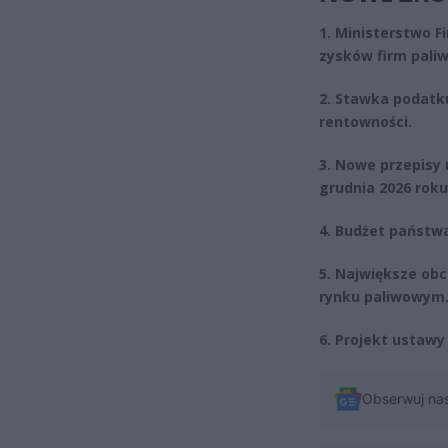
1. Ministerstwo 
zysków firm pali
2. Stawka podatk
rentowności.
3. Nowe przepisy
grudnia 2026 roku
4. Budżet państwa
5. Największe obc
rynku paliwowym
6. Projekt ustawy
Obserwuj na