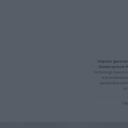
Inżynier gastron
Uniwersytecie P
technologii żywności 
w prześwietlani
standardów sanita
pr
Cap