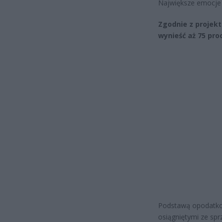
Największe emocje 
Zgodnie z proje
wynieść aż 75 pr
Podstawą opodatkow
osiągniętymi ze spr