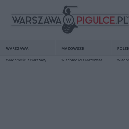
WARSZAWA
MAZOWSZE
POLSK
Wiadomości z Warszawy
Wiadomości z Mazowsza
Wiadomo