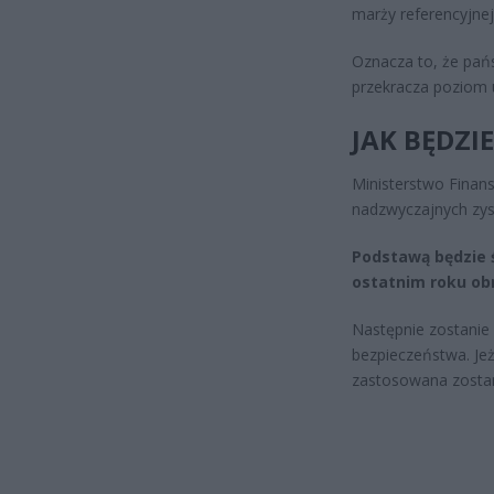
marży referencyjnej
Oznacza to, że pań
przekracza poziom u
JAK BĘDZI
Ministerstwo Finan
nadzwyczajnych zy
Podstawą będzie ś
ostatnim roku ob
Następnie zostanie
bezpieczeństwa. Jeż
zastosowana zostan