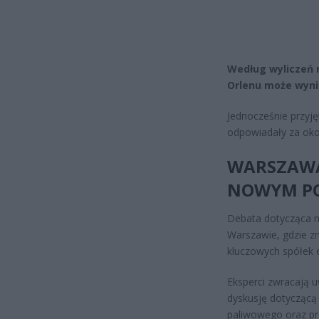
Według wyliczeń
Orlenu może wynie
Jednocześnie przyję
odpowiadały za oko
WARSZAWA
NOWYM P
Debata dotycząca 
Warszawie, gdzie zn
kluczowych spółek 
Eksperci zwracają
dyskusję dotyczącą
paliwowego oraz prz