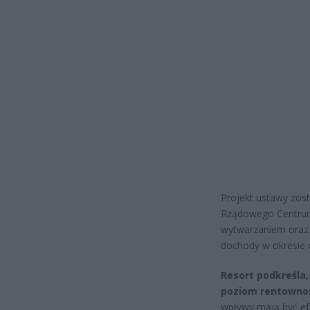
Projekt ustawy zos
Rządowego Centrum 
wytwarzaniem oraz 
dochody w okresie 
Resort podkreśla,
poziom rentownoś
wpływy mają być ef