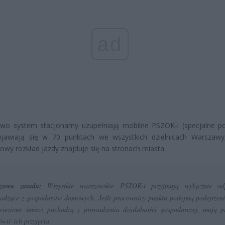
ad
wo system stacjonarny uzupełniają mobilne PSZOK-i (specjalne po
ojawiają się w 70 punktach we wszystkich dzielnicach Warszawy
owy rozkład jazdy znajduje się na stronach miasta.
czowa zasada:
Wszystkie warszawskie PSZOK-i przyjmują wyłącznie od
odzące z gospodarstw domowych. Jeśli pracownicy punktu podejmą podejrzeni
wiezione śmieci pochodzą z prowadzenia działalności gospodarczej, mają 
wić ich przyjęcia.