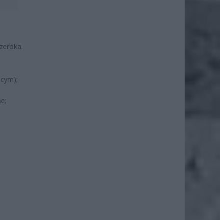
zeroka.
ącym);
e;