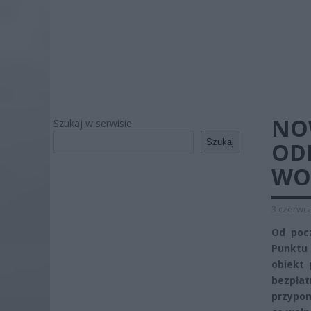
NO
Szukaj w serwisie
Szukaj
ODD
WO
3 czerwca
Od poc
Punktu 
obiekt 
bezpła
przypom