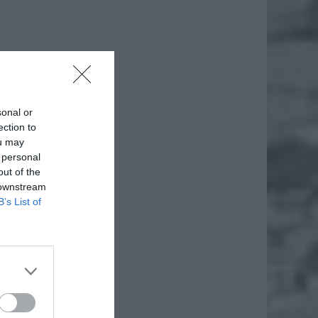
sonal or
ection to
ou may
 personal
out of the
 downstream
B’s List of
stolicy
tać pod