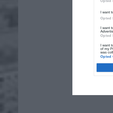
ZOBA
Opted 
Naw
I want t
rod
Opted 
7 si
I want 
ZUS
Advertis
Opted 
wyn
7 si
I want t
of my P
was col
ul. 
Opted 
ul. 
ul. 
ul. 