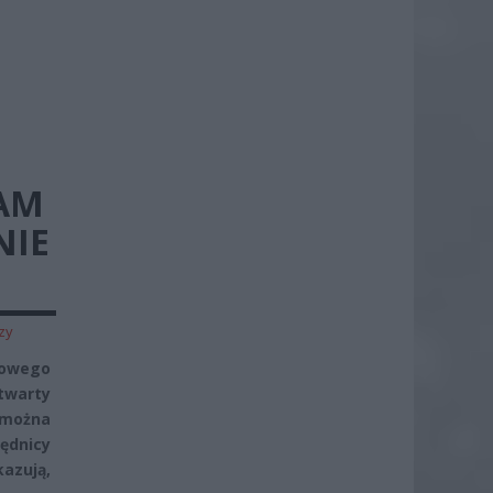
AM
NIE
zy
nowego
twarty
 można
ędnicy
azują,