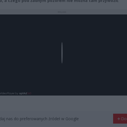
o, a czego pod żadnym pozorem nie można tam przywozić
REKLAMA
Play
aj nas do preferowanych źródeł w Google
Do