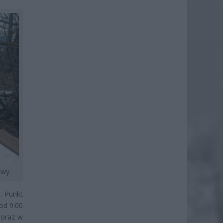
awy
e
. Punkt
od 9:00
 oraz w