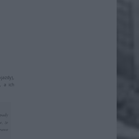
jazdy),
, a ich
pady
e, że
prawo