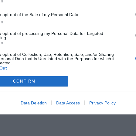
CZ RÓWNIEŻ:
In
et 3600 zł miesięcznie zamiast 800+. Nowa propozycja dla
o opt-out of the Sale of my Personal Data.
ziców dzieci do 3. roku życia
In
erpnia 2026 19:29
to opt-out of processing my Personal Data for Targeted
 podniesie próg 500 plus dla seniorów. Policzyliśmy, ile może
ing.
In
ieść wypłata przy emeryturze od 2200 do 2700 zł
erpnia 2026 19:14
o opt-out of Collection, Use, Retention, Sale, and/or Sharing
ersonal Data that Is Unrelated with the Purposes for which it
lected.
Płytowa 1 (Białołęka)
Out
Kampinoska 1 (Bielany)
CONFIRM
Zawodzie 18 (Mokotów)
Data Deletion
Data Access
Privacy Policy
Tatarska 2/4 (Wola)