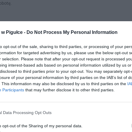
obotę.
w Pigułce -
Do Not Process My Personal Information
to opt-out of the sale, sharing to third parties, or processing of your per
ad
formation for targeted advertising by us, please use the below opt-out s
r selection. Please note that after your opt-out request is processed y
eing interest-based ads based on personal information utilized by us or
disclosed to third parties prior to your opt-out. You may separately opt-
losure of your personal information by third parties on the IAB’s list of
. This information may also be disclosed by us to third parties on the
IA
Participants
that may further disclose it to other third parties.
miętać, że oprócz nowo otwartego punktu przy ul. Kopijników, w 
 cztery inne stałe obiekty tego typu. Mieszkańcy mogą z nich korzys
l Data Processing Opt Outs
ącymi adresami:
o opt-out of the Sharing of my personal data.