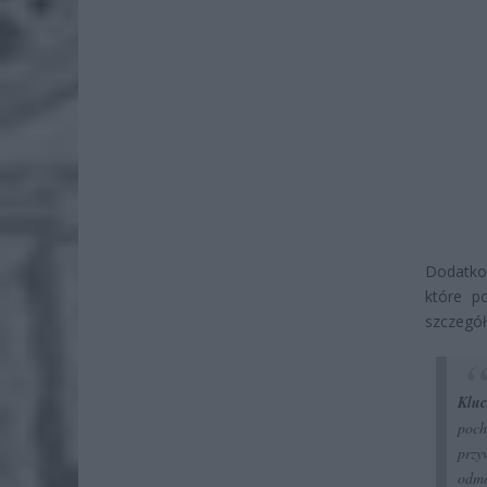
Dodatko
które p
szczegół
Klu
poch
przy
odmó