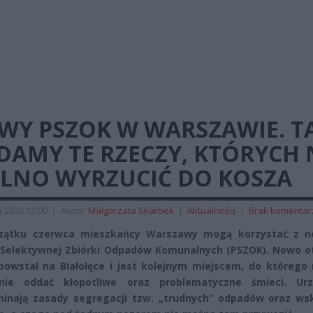
WY PSZOK W WARSZAWIE. T
AMY TE RZECZY, KTÓRYCH 
LNO WYRZUCIĆ DO KOSZA
 2026 12:00
|
Autor:
Małgorzata Skarbek
|
Aktualności
|
Brak komentar
zątku czerwca mieszkańcy Warszawy mogą korzystać z 
Selektywnej Zbiórki Odpadów Komunalnych (PSZOK). Nowo o
powstał na Białołęce i jest kolejnym miejscem, do którego
tnie oddać kłopotliwe oraz problematyczne śmieci. Urz
inają zasady segregacji tzw. „trudnych” odpadów oraz wsk