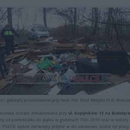
ci i gabaryty pozostawione przy lesie. Fot. Straż Miejska m.st. Warsz
acówka została zlokalizowana przy
ul. Kopijników 13 na Białołęc
nny od poniedziałku do piątku w godzinach 7:00–20:00 oraz w soboty 
0. PSZOK będzie zamknięty jedynie w dni ustawowo wolne od pracy