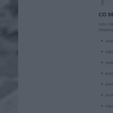
CO M
Lista o
Obejmuj
zuży
odpa
opak
pusz
star
resz
odpa