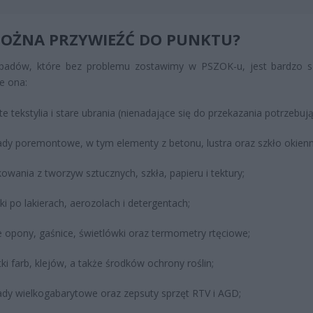
OŻNA PRZYWIEŹĆ DO PUNKTU?
dpadów, które bez problemu zostawimy w PSZOK-u, jest bardzo s
e ona:
te tekstylia i stare ubrania (nienadające się do przekazania potrzebuj
dy poremontowe, w tym elementy z betonu, lustra oraz szkło okienn
owania z tworzyw sztucznych, szkła, papieru i tektury;
ki po lakierach, aerozolach i detergentach;
e opony, gaśnice, świetlówki oraz termometry rtęciowe;
tki farb, klejów, a także środków ochrony roślin;
dy wielkogabarytowe oraz zepsuty sprzęt RTV i AGD;