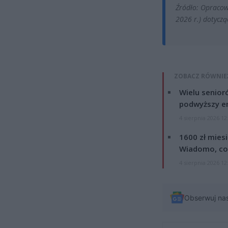
Źródło: Opracow
2026 r.) dotyczą
ZOBACZ RÓWNIE
Wielu senior
podwyższy e
4 sierpnia 2026 12
1600 zł mies
Wiadomo, co
4 sierpnia 2026 12
Obserwuj na