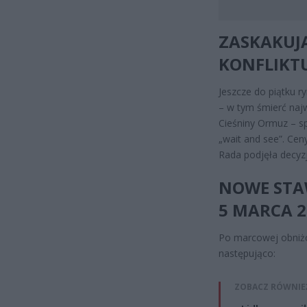
ZASKAKUJ
KONFLIKT
Jeszcze do piątku r
– w tym śmierć naj
Cieśniny Ormuz – s
„wait and see”. Ceny
Rada podjęła decyz
NOWE STA
5 MARCA 2
Po marcowej obniżce
następująco:
ZOBACZ RÓWNIE