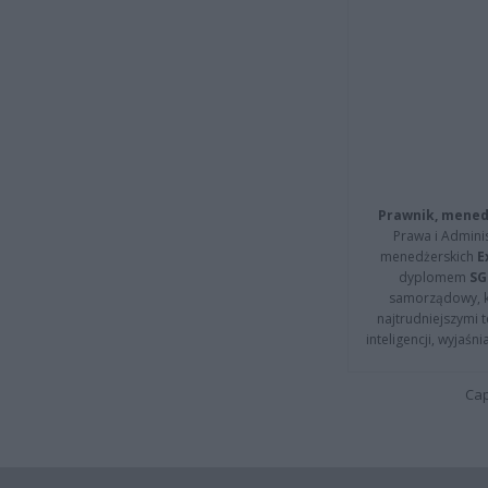
Prawnik, menedż
Prawa i Adminis
menedżerskich
E
dyplomem
SG
samorządowy, kt
najtrudniejszymi t
inteligencji, wyjaś
Cap