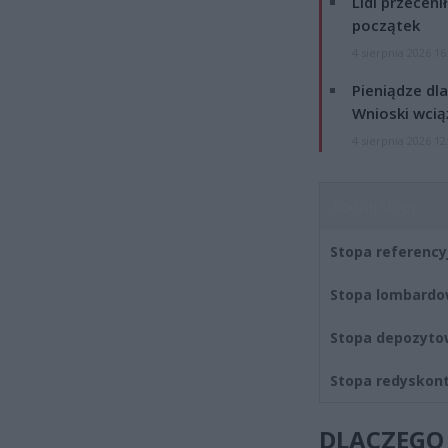
Lidl przeceni
początek
4 sierpnia 2026 16
Pieniądze dla
Wnioski wcią
4 sierpnia 2026 12
Rodzaj stopy
Stopa referency
Stopa lombard
Stopa depozyt
Stopa redyskon
DLACZEGO