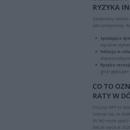
RYZYKA I
Zwolennicy obniżki 
jako przejściowy. R
Spadająca dyn
wyraźnie wyham
Inflacja w celu
dopuszczalnyc
Ryzyko recesji
grozi głębszym
CO TO OZ
RATY W D
Decyzja RPP to dob
Szacuje się, że dzię
30 lat) może spaść
dalsze cięcia w 2026