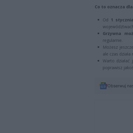
Co to oznacza dla
Od
1 styczni
województwach
Grzywna moż
regularnie.
Możesz jeszcz
ale czas działa 
Warto działać j
poprawisz jakoś
Obserwuj na