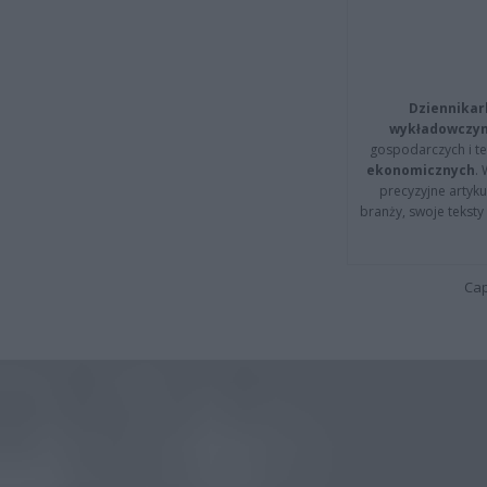
Dziennikar
wykładowczyn
gospodarczych i t
ekonomicznych
.
precyzyjne artyku
branży, swoje tekst
Cap