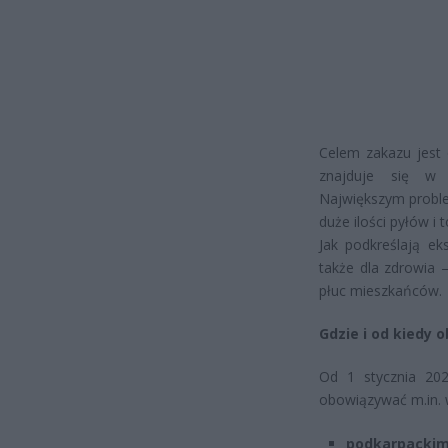
Celem zakazu jest 
znajduje się w 
Największym proble
duże ilości pyłów i 
Jak podkreślają ek
także dla zdrowia –
płuc mieszkańców.
Gdzie i od kiedy 
Od 1 stycznia 202
obowiązywać m.in.
podkarpacki