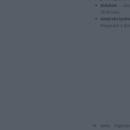
łódzkim
– obow
2018 roku,
świętokrzysk
miejscach z dos
W wielu regiona