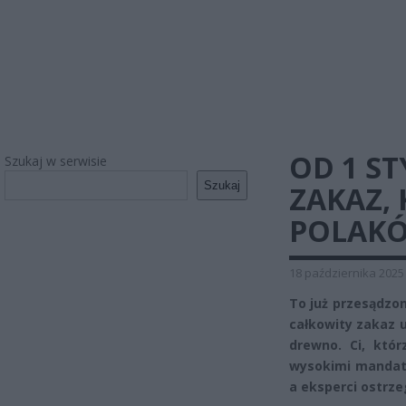
OD 1 S
Szukaj w serwisie
Szukaj
ZAKAZ,
POLAKÓ
18 października 2025
To już przesądzon
całkowity zakaz u
drewno. Ci, któr
wysokimi mandata
a eksperci ostrze