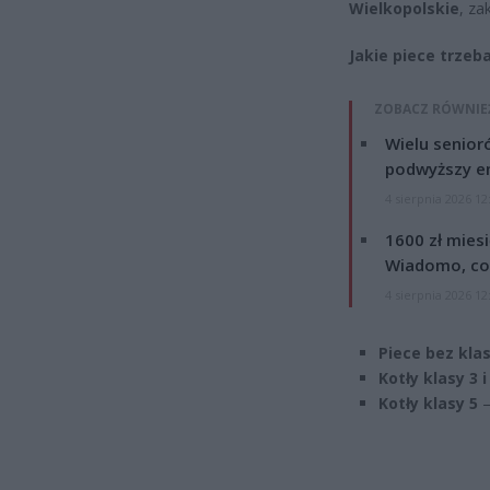
Wielkopolskie
, za
Jakie piece trzeb
ZOBACZ RÓWNIE
Wielu senior
podwyższy e
4 sierpnia 2026 12
1600 zł mies
Wiadomo, co
4 sierpnia 2026 12
Piece bez kla
Kotły klasy 3 i
Kotły klasy 5
–