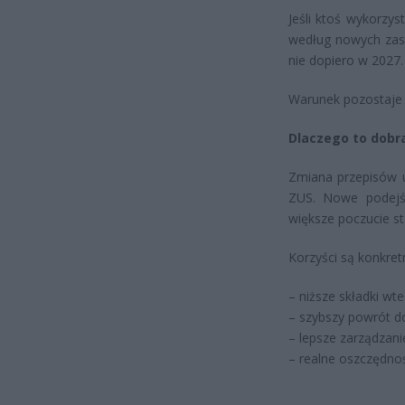
Jeśli ktoś wykorzy
według nowych zas
nie dopiero w 2027.
Warunek pozostaje 
Dlaczego to dobr
Zmiana przepisów u
ZUS. Nowe podejści
większe poczucie st
Korzyści są konkret
– niższe składki wte
– szybszy powrót do
– lepsze zarządzani
– realne oszczędnośc