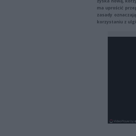
zyska nową, korzy
ma uprościć przep
zasady oznaczają
korzystaniu z ulgi