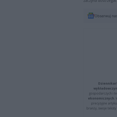
zaczyna dostrzegać 
Obserwuj na
Dziennikar
wykładowczyn
gospodarczych i t
ekonomicznych
.
precyzyjne artyku
branży, swoje tekst