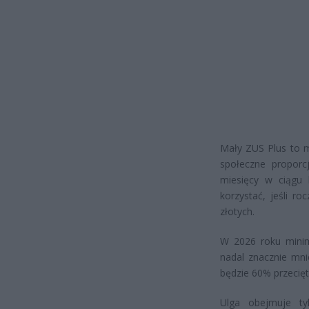
Mały ZUS Plus to m
społeczne proporc
miesięcy w ciągu 
korzystać, jeśli r
złotych.
W 2026 roku minim
nadal znacznie mni
będzie 60% przecięt
Ulga obejmuje ty