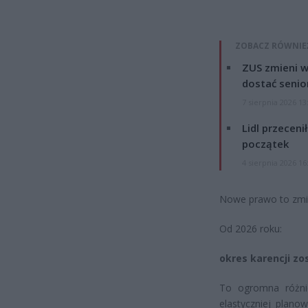
ZOBACZ RÓWNIE
ZUS zmieni w
dostać senio
7 sierpnia 2026 13
Lidl przeceni
początek
4 sierpnia 2026 16
Nowe prawo to zmi
Od 2026 roku:
okres karencji zo
To ogromna różnic
elastyczniej plano