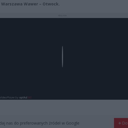
u Warszawa Wawer – Otwock.
REKLAMA
Play
aj nas do preferowanych źródeł w Google
Do