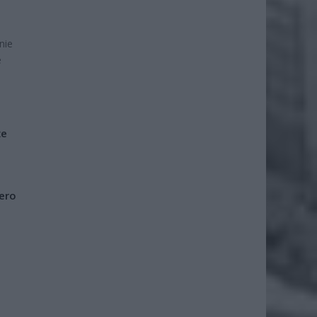
nie
e
że
iero