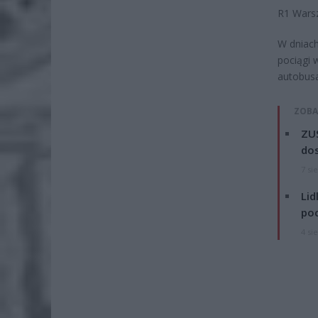
R1 Warsz
W dniach
pociągi 
autobus
ZOBA
ZUS
dos
7 si
Lid
po
4 si