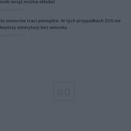
oski wciąż można składać
erpnia 2026 12:56
lu seniorów traci pieniądze. W tych przypadkach ZUS nie
dwyższy emerytury bez wniosku
erpnia 2026 12:34
ad