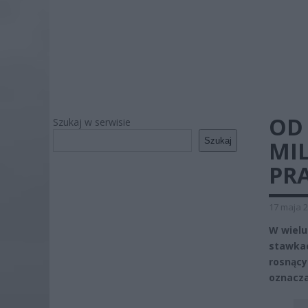
OD
Szukaj w serwisie
Szukaj
MI
PR
17 maja 2
W wielu
stawka
rosnący
oznacza