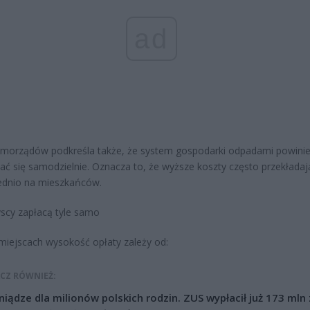
ad
amorządów podkreśla także, że system gospodarki odpadami powini
ać się samodzielnie. Oznacza to, że wyższe koszty często przekładaj
ednio na mieszkańców.
scy zapłacą tyle samo
miejscach wysokość opłaty zależy od:
CZ RÓWNIEŻ:
niądze dla milionów polskich rodzin. ZUS wypłacił już 173 mln z