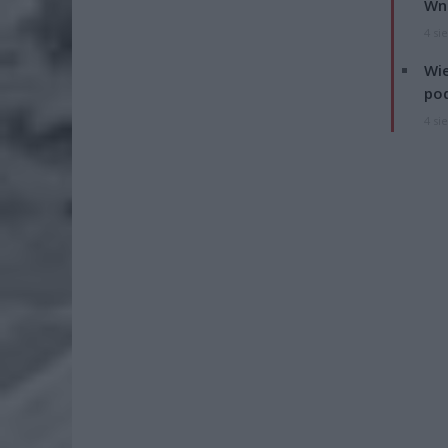
Wni
4 si
Wie
po
4 si