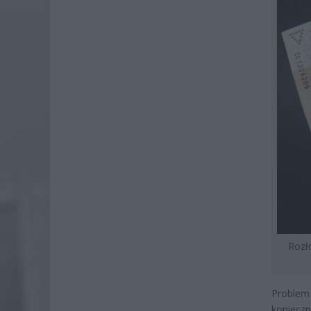
Rozł
Problem 
konieczn