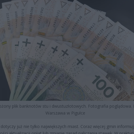
ożony plik banknotów stu i dwustuzłotowych. Fotografia poglądowa. 
Warszawa w Pigułce
dotyczy już nie tylko największych miast. Coraz więcej gmin informu
ości aktualizacji opłat lub zmianie zasad naliczania stawek. W praktyc