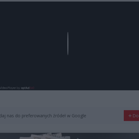
Play
aj nas do preferowanych źródeł w Google
Do