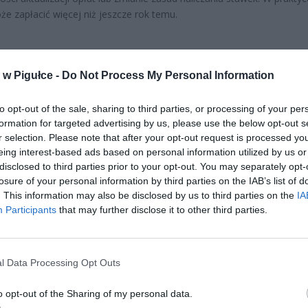
e zapłacić więcej niż jeszcze rok temu.
w Pigułce -
Do Not Process My Personal Information
to opt-out of the sale, sharing to third parties, or processing of your per
formation for targeted advertising by us, please use the below opt-out s
ad
r selection. Please note that after your opt-out request is processed y
eing interest-based ads based on personal information utilized by us or
disclosed to third parties prior to your opt-out. You may separately opt-
losure of your personal information by third parties on the IAB’s list of
. This information may also be disclosed by us to third parties on the
IA
Participants
that may further disclose it to other third parties.
l Data Processing Opt Outs
CZ RÓWNIEŻ:
 zmieni ważny limit od marca 2027 roku. Policzyliśmy, ile mo
o opt-out of the Sharing of my personal data.
tać senior przy emeryturze 2200, 2400, 2600 i 2700 zł