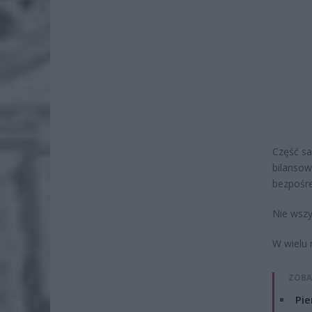
Część s
bilansow
bezpośr
Nie wszy
W wielu 
ZOBA
Pie