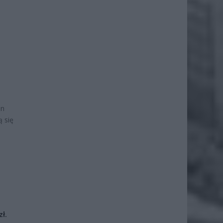
en
ą się
ł.