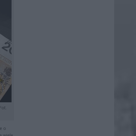
Fot.
je o
e wiele