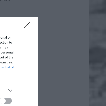
sonal or
ection to
ou may
 personal
out of the
 downstream
B’s List of
że