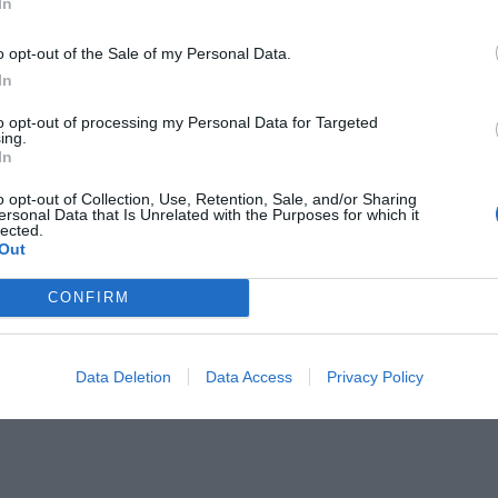
In
erpnia 2026 13:23
o opt-out of the Sale of my Personal Data.
l przecenił hit do kuchni. Air fryer tańszy aż o 150 zł, a to dop
In
czątek
to opt-out of processing my Personal Data for Targeted
erpnia 2026 16:06
ing.
In
dy tłumaczą wzrost kosztów
o opt-out of Collection, Use, Retention, Sale, and/or Sharing
ersonal Data that Is Unrelated with the Purposes for which it
iast wskazują przede wszystkim na:
lected.
Out
ące koszty paliwa i energii,
CONFIRM
ze ceny zagospodarowania odpadów,
sze wydatki związane z segregacją,
st kosztów pracy.
Data Deletion
Data Access
Privacy Policy