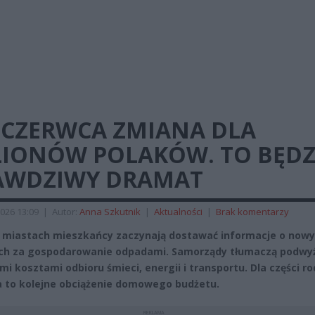
 CZERWCA ZMIANA DLA
LIONÓW POLAKÓW. TO BĘDZ
AWDZIWY DRAMAT
026 13:09
|
Autor:
Anna Szkutnik
|
Aktualności
|
Brak komentarzy
 miastach mieszkańcy zaczynają dostawać informacje o now
ch za gospodarowanie odpadami. Samorządy tłumaczą podwy
mi kosztami odbioru śmieci, energii i transportu. Dla części ro
 to kolejne obciążenie domowego budżetu.
REKLAMA