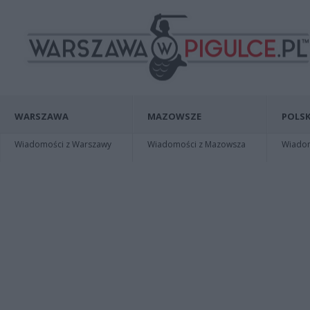
WARSZAWA
MAZOWSZE
POLSK
Wiadomości z Warszawy
Wiadomości z Mazowsza
Wiadomo