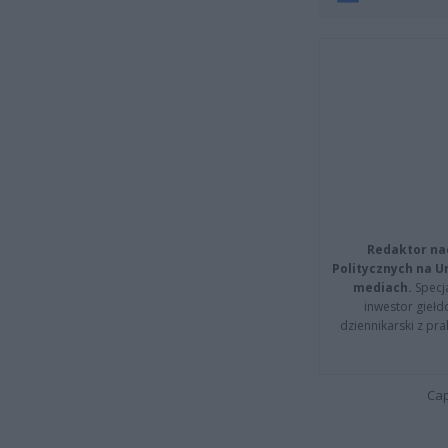
Redaktor na
Politycznych na 
mediach.
Specja
inwestor giełd
dziennikarski z pr
Cap