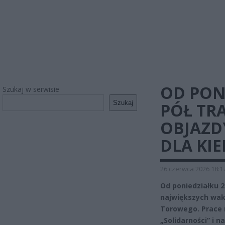
OD PON
Szukaj w serwisie
Szukaj
PÓŁ TR
OBJAZD
DLA KI
26 czerwca 2026 18:1
Od poniedziałku 
największych wak
Torowego. Prace r
„Solidarności” i n