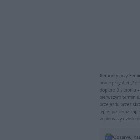
Remonty przy Femini
prace przy Alei „Sol
dopiero 3 sierpnia 
pierwszym terminie
przejazdu przez skrz
lepiej już teraz za
w pierwszy dzień ut
Obserwuj na