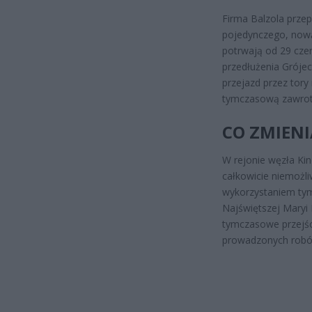
Firma Balzola prze
pojedynczego, now
potrwają od 29 cze
przedłużenia Grójec
przejazd przez tory
tymczasową zawrot
CO ZMIENI
W rejonie węzła Kin
całkowicie niemożl
wykorzystaniem tym
Najświętszej Maryi 
tymczasowe przejśc
prowadzonych robó