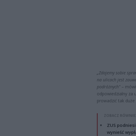
„Zdajemy sobie spra
na ulicach jest zauw
podróżnych”
– mówi 
odpowiedzialny za u
prowadzić tak duże 
ZOBACZ RÓWNIE
ZUS podniesie
wynieść wypł