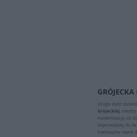
GRÓJECKA
Drugie duże zadani
Grójeckiej
, między
modernizację od 200
doprowadziły do def
tramwajów nawet d