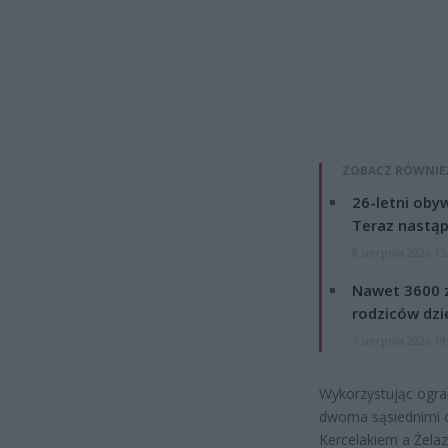
ZOBACZ RÓWNIE
26-letni obyw
Teraz nastąp
8 sierpnia 2026 15
Nawet 3600 z
rodziców dzie
7 sierpnia 2026 19
Wykorzystując ogra
dwoma sąsiednimi od
Kercelakiem a Żela