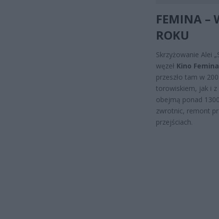
FEMINA – 
ROKU
Skrzyżowanie Alei „
węzeł
Kino Femina
przeszło tam w 200
torowiskiem, jak i 
obejmą ponad 1300 
zwrotnic, remont p
przejściach.