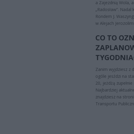
a Zajezdnią Wola,
„Radosław”. Nadal k
Rondem J. Waszyngto
w Alejach Jerozolim
CO TO OZN
ZAPLANOW
TYGODNIA
Zanim wyjdziesz z d
ogóle jesździ na sta
20, jeżdżą zupełnie 
Najbardziej aktualn
znajdziesz na stron
Transportu Publicz