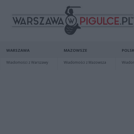
WARSZAWA
MAZOWSZE
POLSK
Wiadomości z Warszawy
Wiadomości z Mazowsza
Wiadomo