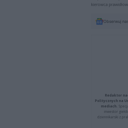
kierowca prawidłow
Obserwuj na
Redaktor na
Politycznych na 
mediach.
Specja
inwestor giełd
dziennikarski z pr