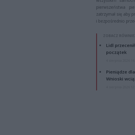
wszystkim samoch
pierwszeństwa pie
zatrzymał się aby p
i bezpośrednio prze
ZOBACZ RÓWNIE
Lidl przeceni
początek
4 sierpnia 2026 16
Pieniądze dla
Wnioski wcią
4 sierpnia 2026 12