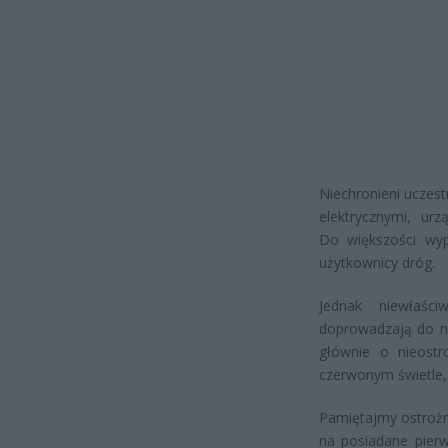
Niechronieni uczest
elektrycznymi, ur
Do większości wyp
użytkownicy dróg.
Jednak niewłaśc
doprowadzają do ni
głównie o nieostr
czerwonym świetle, 
Pamiętajmy ostrożny
na posiadane pier