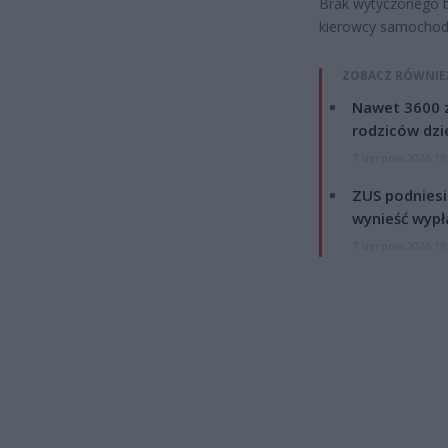
Brak wytyczonego bu
kierowcy samocho
ZOBACZ RÓWNIE
Nawet 3600 z
rodziców dzie
7 sierpnia 2026 19
ZUS podniesie
wynieść wypł
7 sierpnia 2026 19