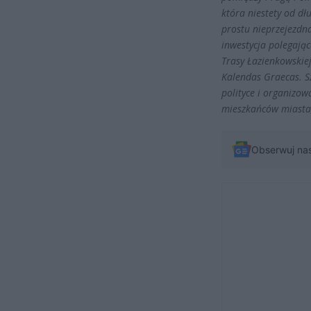
która niestety od dł
prostu nieprzejezdn
inwestycja polegając
Trasy Łazienkowskie
Kalendas Graecas. S
polityce i organizo
mieszkańców miasta,
Obserwuj na