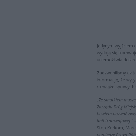
Jedynym wyjściem d
wydają się tramwaje
uniemożliwia dotar
Zadzwoniliśmy dziś 
informację, że wyt
rozwiąże sprawy, b
„
Ze smutkiem musze s
Zarządu Dróg Miejsk
bowiem nazwać zwęż
linii tramwajowej.”
–
Stop Korkom, Marek
pomiędzy Pragą Półn