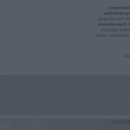
Dziennikar
wykładowczyn
gospodarczych i t
ekonomicznych
.
precyzyjne artyku
branży, swoje tekst
Cap
Copyrigh