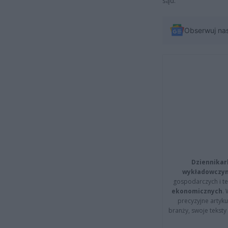
sąd.
Obserwuj na
Dziennikar
wykładowczyn
gospodarczych i t
ekonomicznych
.
precyzyjne artyku
branży, swoje tekst