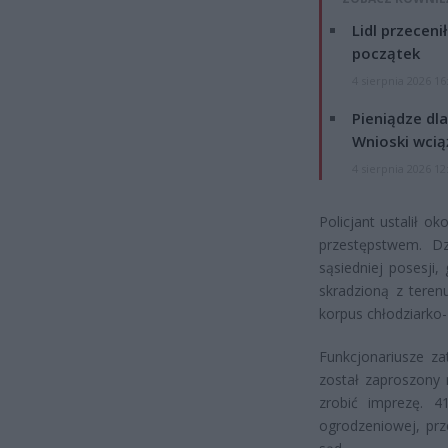
Lidl przeceni
początek
4 sierpnia 2026 16
Pieniądze dla
Wnioski wcią
4 sierpnia 2026 12
Policjant ustalił o
przestępstwem. Dz
sąsiedniej posesji, 
skradzioną z terenu
korpus chłodziarko-
Funkcjonariusze za
został zaproszony 
zrobić imprezę. 41
ogrodzeniowej, prz