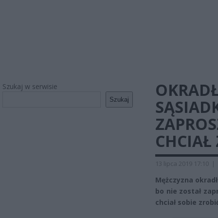
OKRADŁ
Szukaj w serwisie
Szukaj
SĄSIADK
ZAPROS
CHCIAŁ
13 lipca 2019 17:10
|
Mężczyzna okradł 
bo nie został zap
chciał sobie zrobi