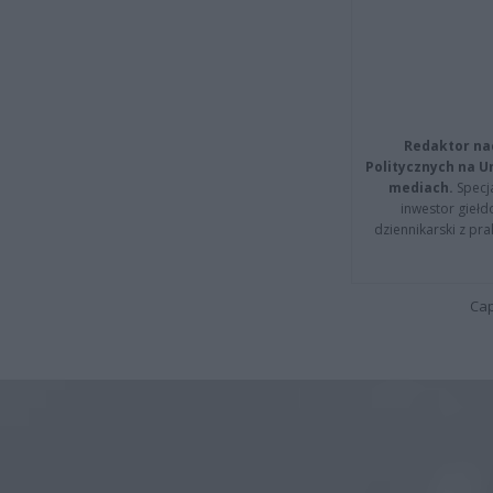
Redaktor na
Politycznych na 
mediach.
Specja
inwestor giełd
dziennikarski z pr
Cap