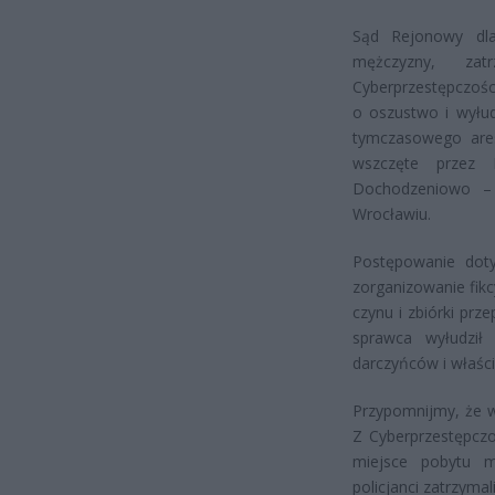
Sąd Rejonowy dla
mężczyzny, zat
Cyberprzestępczośc
o oszustwo i wyłud
tymczasowego ares
wszczęte przez 
Dochodzeniowo –
Wrocławiu.
Postępowanie doty
zorganizowanie fikc
czynu i zbiórki pr
sprawca wyłudził 
darczyńców i właścic
Przypomnijmy, że w
Z Cyberprzestępczo
miejsce pobytu m
policjanci zatrzym