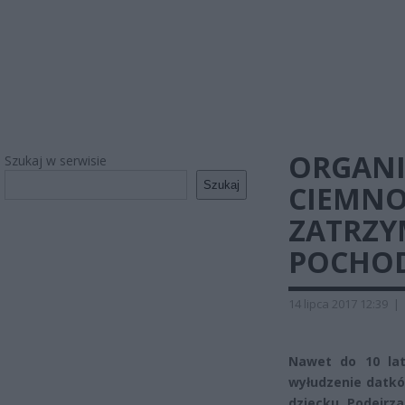
ORGANIZ
Szukaj w serwisie
Szukaj
CIEMNOŚ
ZATRZY
POCHOD
14 lipca 2017 12:39
|
Nawet do 10 lat
wyłudzenie datkó
dziecku. Podejrz