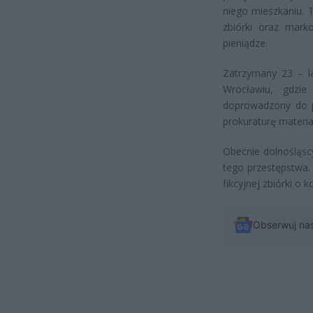
niego mieszkaniu. 
zbiórki oraz mark
pieniądze.
Zatrzymany 23 – l
Wrocławiu, gdzie
doprowadzony do pr
prokuraturę materiał
Obecnie dolnośląscy
tego przestępstwa.
fikcyjnej zbiórki o k
Obserwuj na