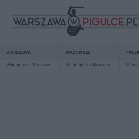
WARSZAWA
MAZOWSZE
POLSK
Wiadomości z Warszawy
Wiadomości z Mazowsza
Wiadomo