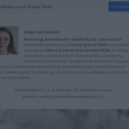
bserwuj nas w Google News
Obser
Małgorzata Skarbek
Psycholog, dziennikarka i ekspertka ds. społecznych.
Absolwentka psychologii na
Uniwersytecie SWPS
oraz malarst
scenografii w
Wyższej Szkole Artystycznej (WSA)
. W redakcji
łączy wiedzę o mechanizmach ludzkiej psychiki z artystyczną
wrażliwością na otoczenie. Specjalizuje się w tematach dotycząc
logii, problemów mieszkańców oraz warszawskiej kultury. W swoich tekstach
uje zjawiska społeczne, tłumacząc, jak zmiany w mieście wpływają na dobrostan 
nne życie Polaków.
Capital Media S.C. ul. Grzybowska 87, 00-844 Warszawa
Kontakt z redakcją: Kontakt@warszawawpigulce.pl