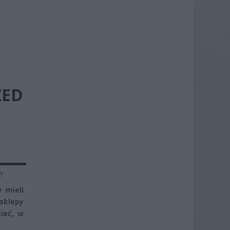
ZED
zy
 mieli
sklepy
ieć, w