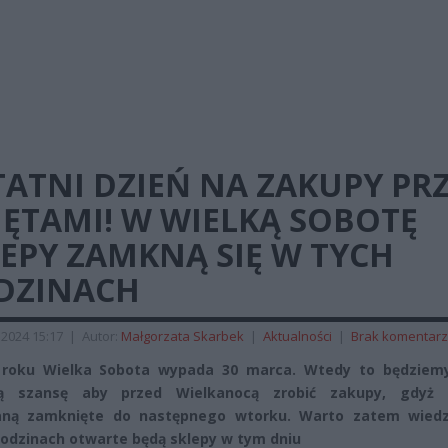
ATNI DZIEŃ NA ZAKUPY PR
ĘTAMI! W WIELKĄ SOBOTĘ
EPY ZAMKNĄ SIĘ W TYCH
DZINACH
2024 15:17
|
Autor:
Małgorzata Skarbek
|
Aktualności
|
Brak komentar
roku Wielka Sobota wypada 30 marca. Wtedy to będziemy
ią szansę aby przed Wielkanocą zrobić zakupy, gdyż 
aną zamknięte do następnego wtorku. Warto zatem wiedz
godzinach otwarte będą sklepy w tym dniu