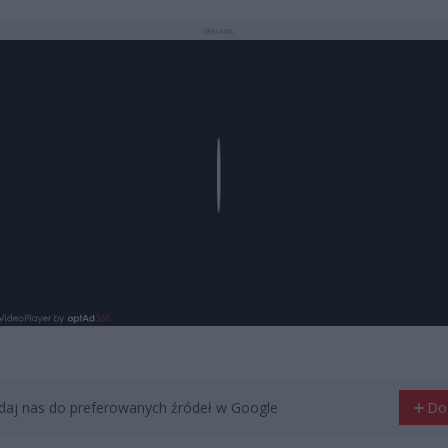
REKLAMA
Play
aj nas do preferowanych źródeł w Google
Do