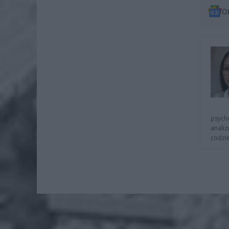
O
psycho
analiz
codzie