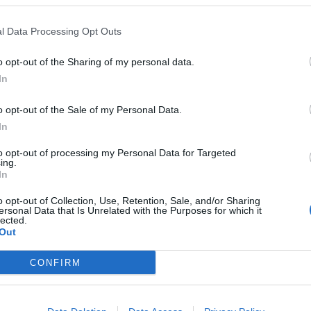
ci handlowe będą czynne do późnych godzin wieczornych. Jednak p
ują pewne ograniczenia, a dokładniej Ustawa o ograniczeniu h
l Data Processing Opt Outs
 i święta oraz w niektóre inne dni.
o opt-out of the Sharing of my personal data.
In
o opt-out of the Sale of my Personal Data.
In
to opt-out of processing my Personal Data for Targeted
ad
ing.
In
o opt-out of Collection, Use, Retention, Sale, and/or Sharing
ersonal Data that Is Unrelated with the Purposes for which it
lected.
Out
CONFIRM
je art. 8, w Wigilię oraz „w sobotę bezpośrednio poprzedzającą p
elkiej Nocy” handel oraz wykonywanie czynności związanych z han
owierzanie pracownikowi lub zatrudnionemu wykonywania pracy w