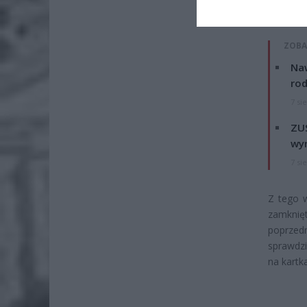
oraz wyk
ZOBA
Naw
rod
7 si
ZUS
wyn
7 si
Z tego w
zamknię
poprzed
sprawdzi
na kartk