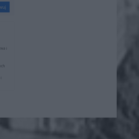
wuj
wa i
ych
i