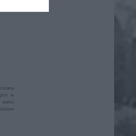
14:00.
zostaną
ejsce w
w warto
 podane