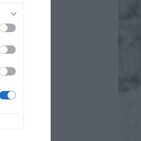
rzepisy
andlu w
ierwszy
dlem, a
 handlu