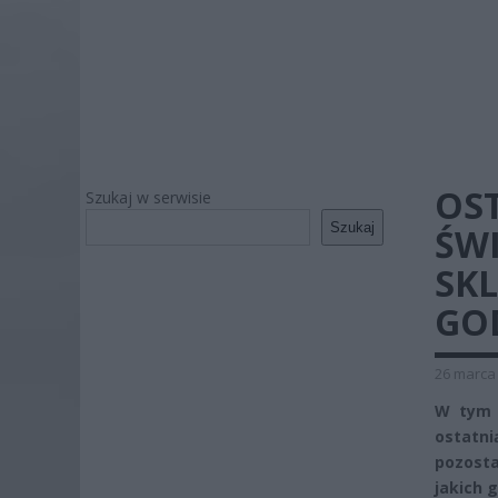
OST
Szukaj w serwisie
Szukaj
ŚWI
SKL
GO
26 marca 
W tym 
ostatn
pozost
jakich 