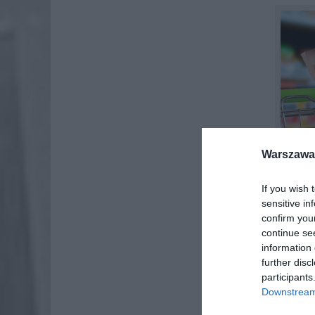
Warszawa 
If you wish 
sensitive in
confirm you
continue se
information 
further disc
participants
Downstream 
Wielu z 