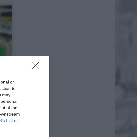
sonal or
ection to
ou may
 personal
out of the
 downstream
B’s List of
rkety i