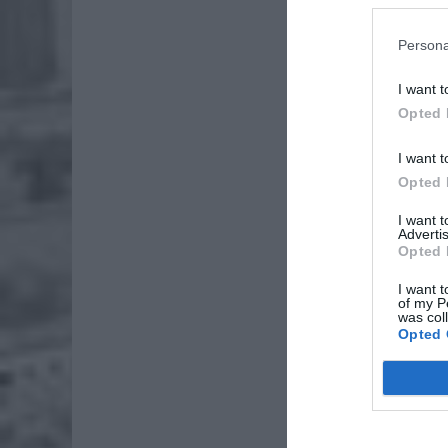
duże sie
przewid
Persona
niedziele
I want t
Opted 
I want t
Opted 
I want 
Advertis
Opted 
I want t
of my P
was col
Opted 
Jak poda
dzień Wi
także p