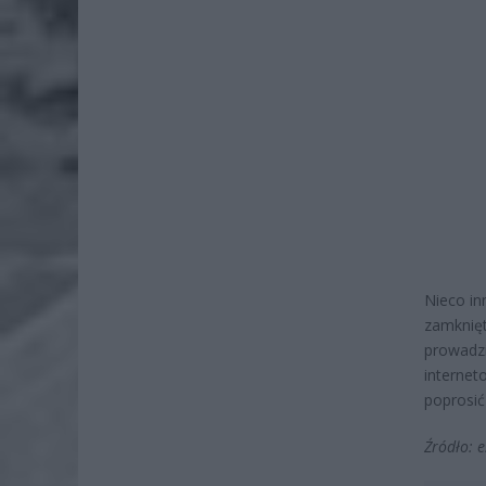
Nieco in
zamknięt
prowadz
internet
poprosić
Źródło: e