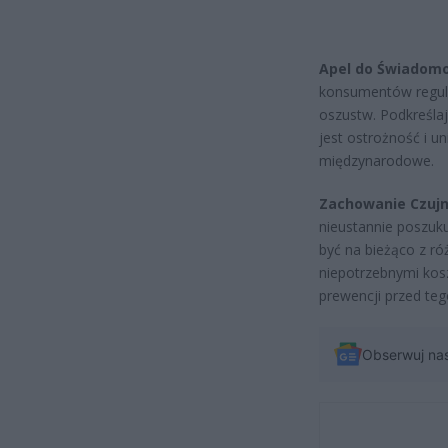
Apel do Świadomoś
konsumentów regula
oszustw. Podkreślaj
jest ostrożność i 
międzynarodowe.
Zachowanie Czujn
nieustannie poszuk
być na bieżąco z ró
niepotrzebnymi kos
prewencji przed teg
Obserwuj na