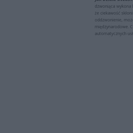
dzwoniąca wykona k
że ciekawość skłoni
oddzwonienie, może
międzynarodowe. Co
automatycznych usł