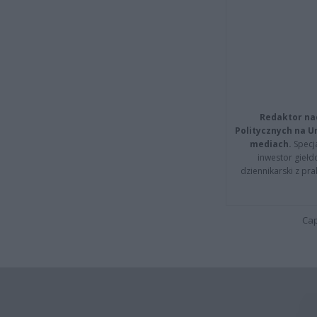
Redaktor na
Politycznych na 
mediach.
Specja
inwestor giełd
dziennikarski z pr
Cap