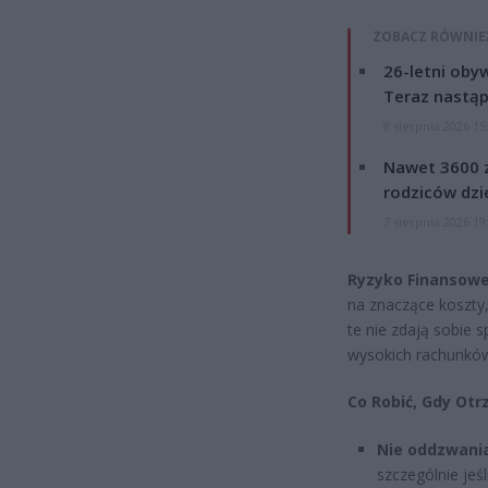
ZOBACZ RÓWNIE
26-letni obyw
Teraz nastąp
8 sierpnia 2026 15
Nawet 3600 z
rodziców dzie
7 sierpnia 2026 19
Ryzyko Finansowe
na znaczące koszty
te nie zdają sobie 
wysokich rachunków
Co Robić, Gdy Ot
Nie oddzwania
szczególnie jeś