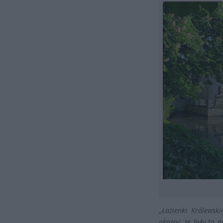
„Łazienki Królewsk
okazać, że były to 