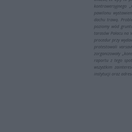
kontrowersyjnego „
pawilonu wystawien
dachu trawą. Probl
poziomy wód grunto
tarasów Pałacu na 
procedur przy wyda
protestowali varsav
zorganizowały „kons
raportu z tego spo
wszystkim zaintere
instytucji oraz adre