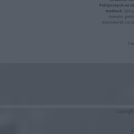
Politycznych na 
mediach.
Specja
inwestor giełd
dziennikarski z pr
Cap
Copyrigh
K