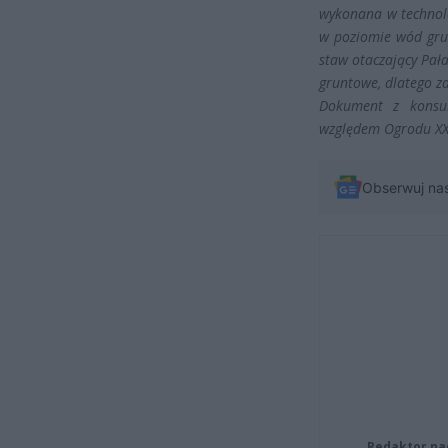
wykonana w technolo
w poziomie wód grun
staw otaczający Pał
gruntowe, dlatego za
Dokument z konsul
względem Ogrodu XXI 
Obserwuj na
Redaktor na