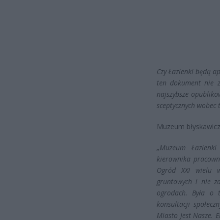
Czy Łazienki będą a
ten dokument nie z
najszybsze opubliko
sceptycznych wobec te
Muzeum błyskawiczn
„Muzeum Łazienki 
kierownika pracown
Ogród XXI wielu 
gruntowych i nie z
ogrodach. Była o 
konsultacji społecz
Miasto Jest Nasze. 