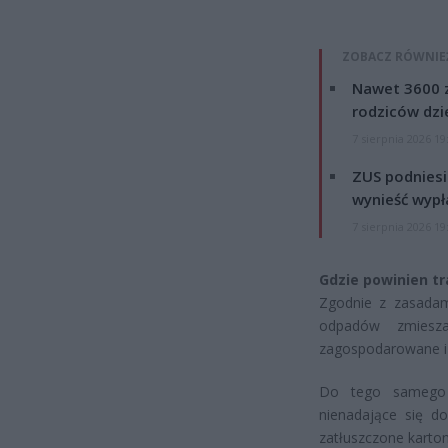
ZOBACZ RÓWNIE
Nawet 3600 z
rodziców dzie
7 sierpnia 2026 19
ZUS podniesie
wynieść wypł
7 sierpnia 2026 19
Gdzie powinien tr
Zgodnie z zasadami
odpadów zmiesza
zagospodarowane i 
Do tego samego 
nienadające się do
zatłuszczone karton