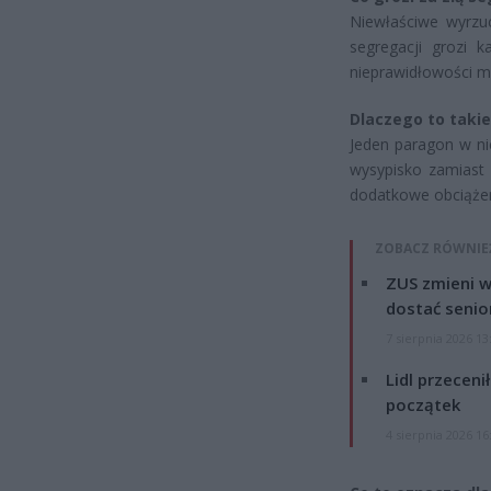
Niewłaściwe wyrzuc
segregacji grozi 
nieprawidłowości 
Dlaczego to taki
Jeden paragon w ni
wysypisko zamiast d
dodatkowe obciążen
ZOBACZ RÓWNIE
ZUS zmieni w
dostać senio
7 sierpnia 2026 13
Lidl przeceni
początek
4 sierpnia 2026 16