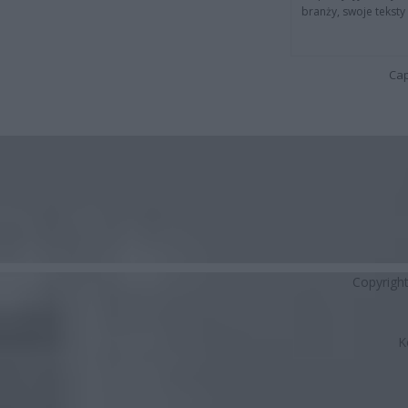
branży, swoje tekst
Cap
Copyrigh
K