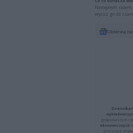
Co to oznacza dla
Następnym razem, g
Wyrzuć go do czarn
Obserwuj na
Dziennikar
wykładowczyn
gospodarczych i t
ekonomicznych
.
precyzyjne artyku