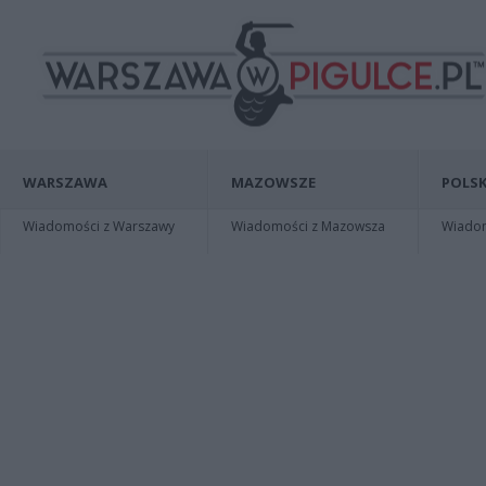
WARSZAWA
MAZOWSZE
POLSK
Wiadomości z Warszawy
Wiadomości z Mazowsza
Wiadomo