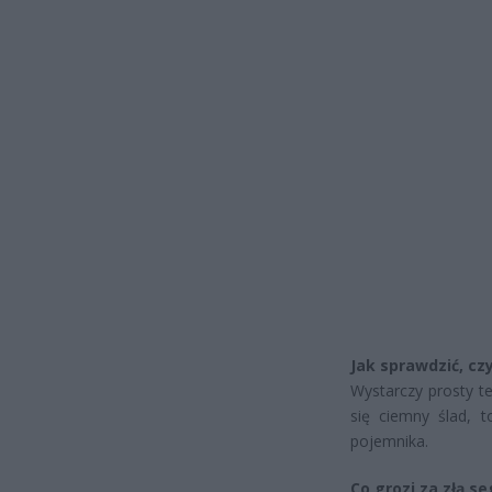
Jak sprawdzić, cz
Wystarczy prosty t
się ciemny ślad, t
pojemnika.
Co grozi za złą s