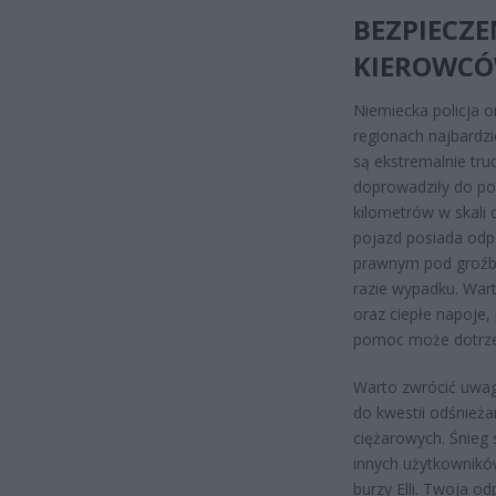
BEZPIECZ
KIEROWCÓ
Niemiecka policja 
regionach najbardzi
są ekstremalnie tru
doprowadziły do pow
kilometrów w skali c
pojazd posiada od
prawnym pod groźb
razie wypadku. War
oraz ciepłe napoje,
pomoc może dotrzeć
Warto zwrócić uwag
do kwestii odśnie
ciężarowych. Śnieg
innych użytkowników
burzy Elli. Twoja o