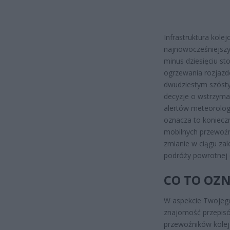
Infrastruktura kol
najnowocześniejszy
minus dziesięciu s
ogrzewania rozjazd
dwudziestym szósty
decyzje o wstrzym
alertów meteorologi
oznacza to koniecz
mobilnych przewoźn
zmianie w ciągu zal
podróży powrotnej 
CO TO OZN
W aspekcie Twojego
znajomość przepisów
przewoźników kolej