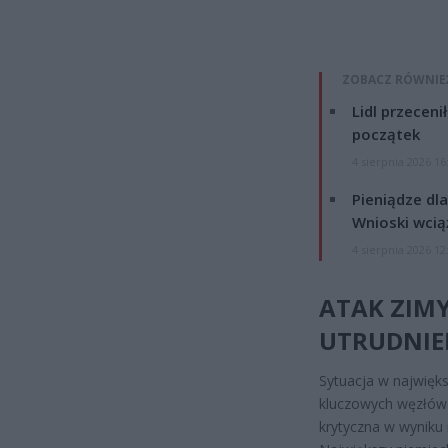
ZOBACZ RÓWNIE
Lidl przeceni
początek
4 sierpnia 2026 16
Pieniądze dla
Wnioski wcią
4 sierpnia 2026 12
ATAK ZIMY
UTRUDNIE
Sytuacja w najwięks
kluczowych węzłów 
krytyczna w wyniku