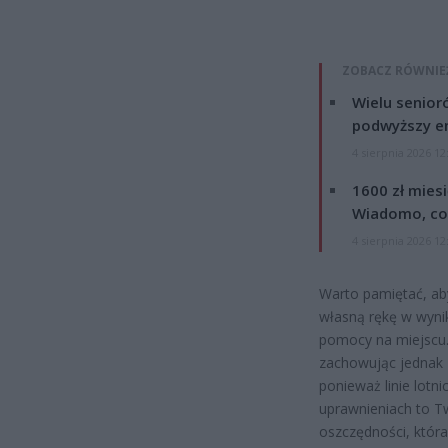
ZOBACZ RÓWNIE
Wielu senior
podwyższy e
4 sierpnia 2026 12
1600 zł mies
Wiadomo, co
4 sierpnia 2026 12
Warto pamiętać, aby
własną rękę w wynik
pomocy na miejscu.
zachowując jednak 
ponieważ linie lotn
uprawnieniach to Tw
oszczędności, która