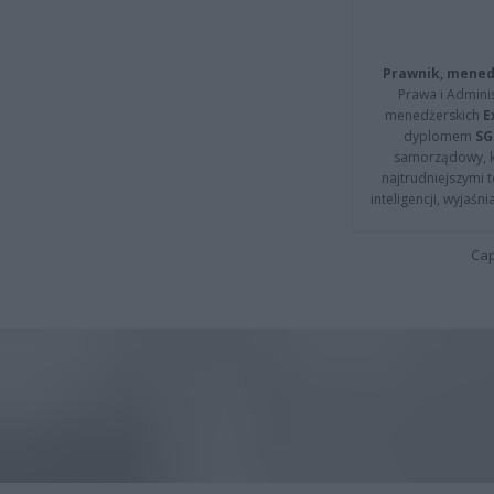
Prawnik, menedż
Prawa i Adminis
menedżerskich
E
dyplomem
SG
samorządowy, kt
najtrudniejszymi t
inteligencji, wyjaś
Cap