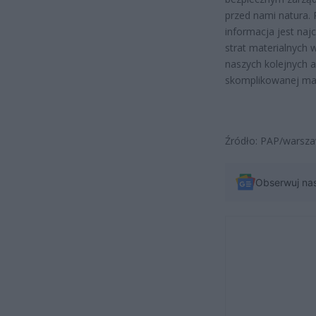
przed nami natura.
informacja jest naj
strat materialnych
naszych kolejnych 
skomplikowanej map
Źródło: PAP/warsza
Obserwuj na