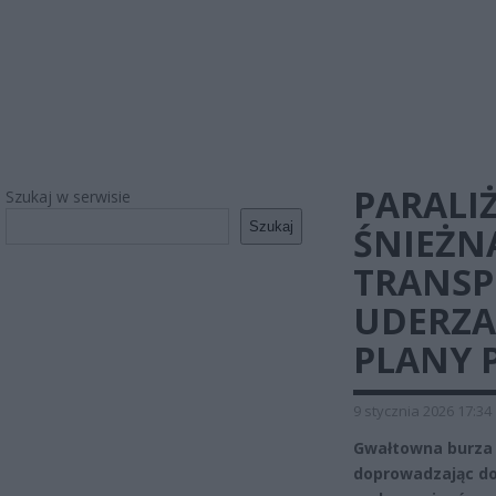
PARALI
Szukaj w serwisie
Szukaj
ŚNIEŻN
TRANSP
UDERZA
PLANY 
9 stycznia 2026 17:34
Gwałtowna burza ś
doprowadzając do