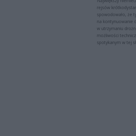
Największy niemiec
rejsów krótkodystan
spowodowało, że ty
na kontynuowanie d
w utrzymaniu droż
możliwości technic
spotykanym w tej sk