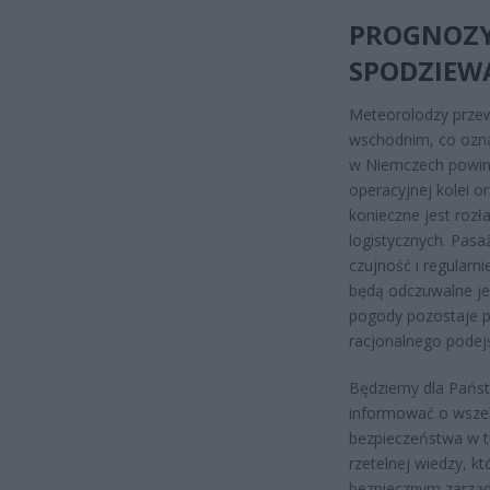
PROGNOZY 
SPODZIEWA
Meteorolodzy przewi
wschodnim, co ozna
w Niemczech powinn
operacyjnej kolei o
konieczne jest roz
logistycznych. Pas
czujność i regularn
będą odczuwalne jes
pogody pozostaje p
racjonalnego podej
Będziemy dla Państ
informować o wszel
bezpieczeństwa w t
rzetelnej wiedzy, 
bezpiecznym zarząd