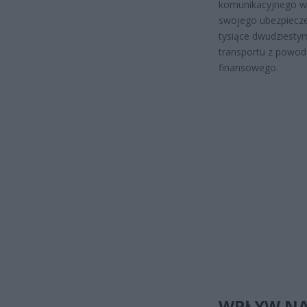
komunikacyjnego w 
swojego ubezpiecze
tysiące dwudziesty
transportu z powod
finansowego.
WPŁYW NA