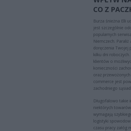
CO Z PACZ
Burza śnieżna Elli u
jest szczególnie o
popularnych serwisa
Niemczech. Paraliż 
doręczenia Twojej 
kilku dni roboczych.
klientów o możliwy
konieczności zacho
oraz przewożonych t
commerce jest powi
zachodniego sąsiad
Długofalowo takie
niektórych towarów
wymagają szybkiego
logistyki spowodow
czasu pracy załóg 