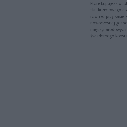
które kupujesz w lo
skutki zimowego at
również przy kasie 
nowoczesnej gospod
międzynarodowych j
świadomego konsum