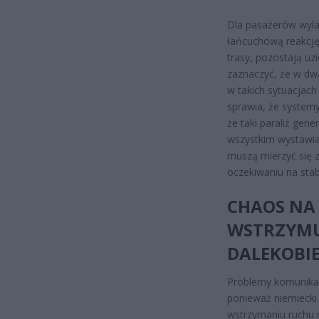
Dla pasażerów wyla
łańcuchową reakcję
trasy, pozostają uz
zaznaczyć, że w dw
w takich sytuacjac
sprawia, że systemy
że taki paraliż gene
wszystkim wystawia
muszą mierzyć się 
oczekiwaniu na sta
CHAOS NA
WSTRZYMU
DALEKOBI
Problemy komunikacy
ponieważ niemiecki
wstrzymaniu ruchu n