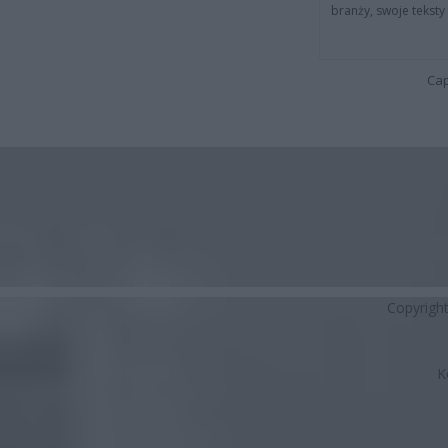
branży, swoje tekst
Cap
Copyrigh
K