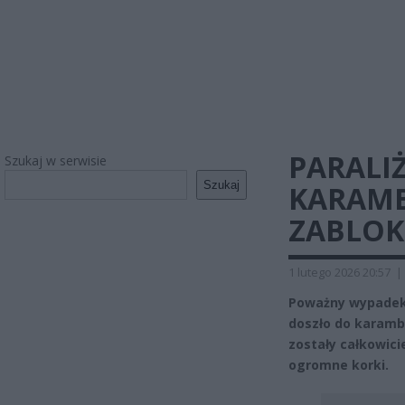
PARALI
Szukaj w serwisie
Szukaj
KARAMB
ZABLO
1 lutego 2026 20:57
|
Poważny wypadek 
doszło do karamb
zostały całkowici
ogromne korki.