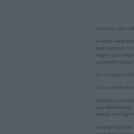
Trzy pasy ruchu ca
W wyniku karambolu 
węzła Salomea. Prze
długimi opóźnieniam
usunięciem rozbity
Nie ma obecnie info
Co to oznacza dla 
Kierowcy poruszając
trasy alternatywne.
również na drogach
Karambol na trasie
samochody zostały r