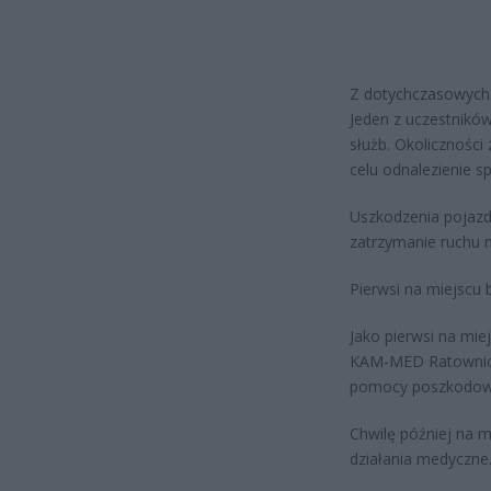
Z dotychczasowych i
Jeden z uczestników
służb. Okoliczności
celu odnalezienie s
Uszkodzenia pojazdó
zatrzymanie ruchu n
Pierwsi na miejscu b
Jako pierwsi na mie
KAM-MED Ratownictw
pomocy poszkodowa
Chwilę później na m
działania medyczne