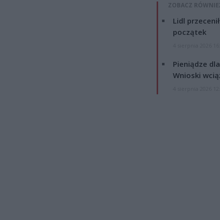
ZOBACZ RÓWNIE
Lidl przeceni
początek
4 sierpnia 2026 16
Pieniądze dla
Wnioski wcią
4 sierpnia 2026 12