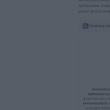
zablokowane. Dzięk
pomoc jeszcze prze
Obserwuj na
Dziennikar
wykładowczyn
gospodarczych i t
ekonomicznych
.
precyzyjne artyku