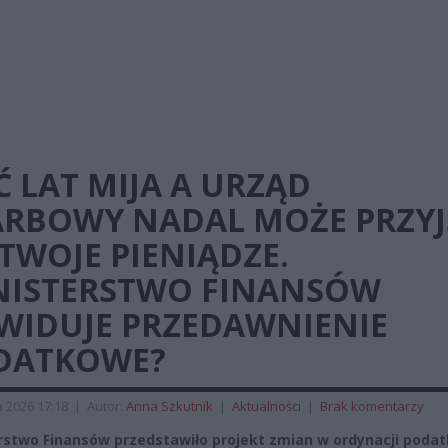
Ć LAT MIJA A URZĄD
ARBOWY NADAL MOŻE PRZYJ
TWOJE PIENIĄDZE.
NISTERSTWO FINANSÓW
KWIDUJE PRZEDAWNIENIE
DATKOWE?
a 2026 17:18
|
Autor:
Anna Szkutnik
|
Aktualności
|
Brak komentarzy
rstwo Finansów przedstawiło projekt zmian w ordynacji poda