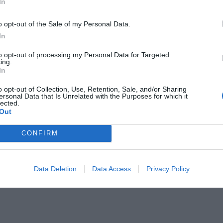
In
ści prawnej i bezpieczeństwa obywateli przed arbitralnym działaniem
 pozwalając ludziom i firmom zamknąć stare sprawy i planować przy
o opt-out of the Sale of my Personal Data.
y że administracja skarbowa pojawi się nagle z roszczeniami dotyc
In
sprzed wielu lat gdy dokumenty mogły już zaginąć a świadkowie nie
ą szczegółów.
to opt-out of processing my Personal Data for Targeted
ing.
In
o opt-out of Collection, Use, Retention, Sale, and/or Sharing
ersonal Data that Is Unrelated with the Purposes for which it
lected.
Out
ad
CONFIRM
Data Deletion
Data Access
Privacy Policy