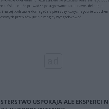
całkowicie oderwane i uniezależnione od przedawnienia samego poda
zemu fiskus może prowadzić postępowanie karne nawet dekadę po
u i na tej podstawie domagać się pieniędzy których zgodnie z duche
zasowych przepisów już nie mógłby wyegzekwować.
ad
STERSTWO USPOKAJA ALE EKSPERCI N