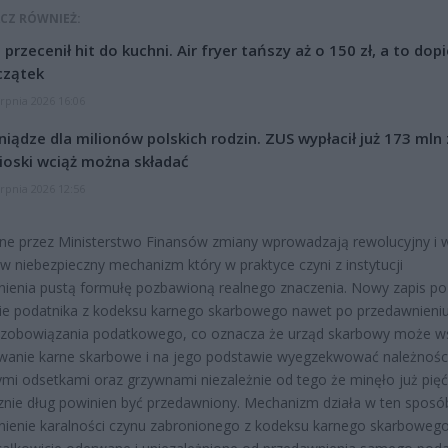
CZ RÓWNIEŻ:
l przecenił hit do kuchni. Air fryer tańszy aż o 150 zł, a to dop
czątek
erpnia 2026 16:06
niądze dla milionów polskich rodzin. ZUS wypłacił już 173 mln z
oski wciąż można składać
erpnia 2026 12:56
e przez Ministerstwo Finansów zmiany wprowadzają rewolucyjny i 
w niebezpieczny mechanizm który w praktyce czyni z instytucji
ienia pustą formułę pozbawioną realnego znaczenia. Nowy zapis p
ie podatnika z kodeksu karnego skarbowego nawet po przedawnieni
zobowiązania podatkowego, co oznacza że urząd skarbowy może w
wanie karne skarbowe i na jego podstawie wyegzekwować należnośc
ymi odsetkami oraz grzywnami niezależnie od tego że minęło już pięć 
znie dług powinien być przedawniony. Mechanizm działa w ten sposó
ienie karalności czynu zabronionego z kodeksu karnego skarboweg