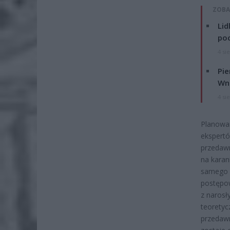
ZOBA
Lid
po
4 si
Pie
Wni
4 si
Planowan
ekspertó
przedawn
na karan
samego 
postępo
z narosł
teoretyc
przedawn