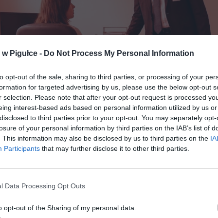
w Pigułce -
Do Not Process My Personal Information
to opt-out of the sale, sharing to third parties, or processing of your per
formation for targeted advertising by us, please use the below opt-out s
r selection. Please note that after your opt-out request is processed y
eing interest-based ads based on personal information utilized by us or
disclosed to third parties prior to your opt-out. You may separately opt-
losure of your personal information by third parties on the IAB’s list of
Fot. Warszawa w Pigułce
. This information may also be disclosed by us to third parties on the
IA
Participants
that may further disclose it to other third parties.
rzepisy ordynacji podatkowej wyraźnie stanowią że zobowiązanie
e przedawnia się z upływem pięciu lat licząc od końca roku
zowego w którym upłynął termin płatności podatku, co w praktyce o
l Data Processing Opt Outs
m czasie urząd skarbowy traci możliwość egzekwowania należności i
 może spać spokojnie wiedząc że sprawa jest definitywnie zakończo
o opt-out of the Sharing of my personal data.
tni okres przedawnienia funkcjonuje jako fundamentalna gwarancja