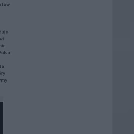
ertów
duje
wi
nie
Pulsu
ta
óry
irmy