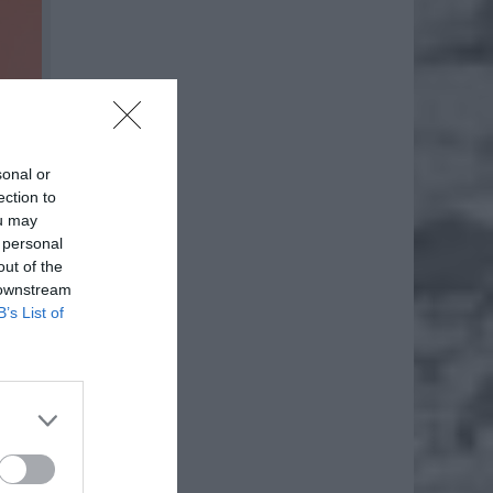
sonal or
ection to
ou may
 personal
out of the
 downstream
B’s List of
znacza
na. Ten