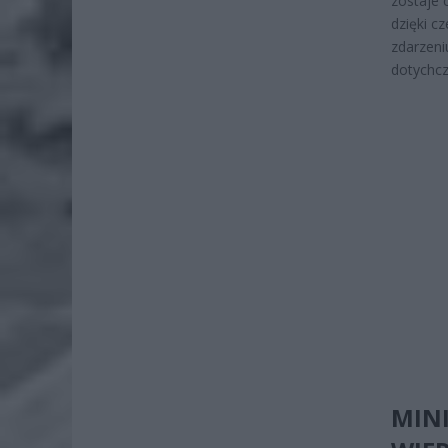
zostaje 
dzięki c
zdarzeni
dotychc
MINI