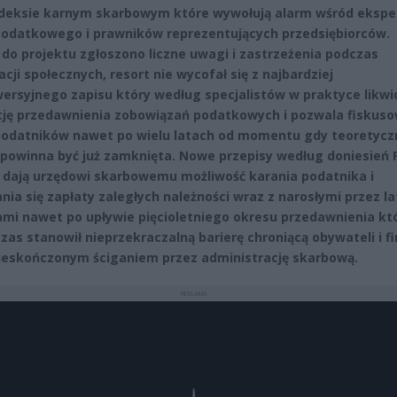
deksie karnym skarbowym które wywołują alarm wśród eksp
odatkowego i prawników reprezentujących przedsiębiorców.
 do projektu zgłoszono liczne uwagi i zastrzeżenia podczas
cji społecznych, resort nie wycofał się z najbardziej
ersyjnego zapisu który według specjalistów w praktyce likwi
cję przedawnienia zobowiązań podatkowych i pozwala fiskuso
podatników nawet po wielu latach od momentu gdy teoretycz
powinna być już zamknięta. Nowe przepisy według doniesień 
 dają urzędowi skarbowemu możliwość karania podatnika i
ia się zapłaty zaległych należności wraz z narosłymi przez la
mi nawet po upływie pięcioletniego okresu przedawnienia kt
zas stanowił nieprzekraczalną barierę chroniącą obywateli i f
ieskończonym ściganiem przez administrację skarbową.
REKLAMA