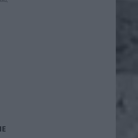
tku,
m
IE