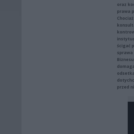
oraz ko
prawa p
Chociaż
konsulta
kontrow
instytu
ścigać 
sprawa 
Biznesu
domagan
odsetka
dotychc
przed n