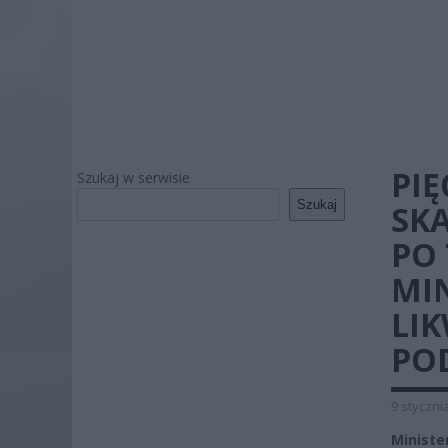
PIĘ
Szukaj w serwisie
Szukaj
SK
PO 
MI
LI
PO
9 styczni
Ministe