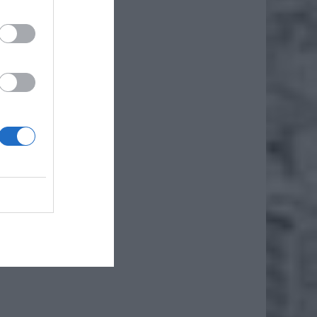
szłość
zącymi