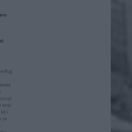
iero
ł.
według
ozwala
u
szcząć
i wraz
lat i
b że
o