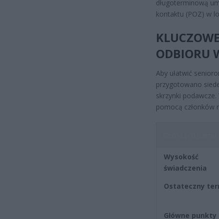
długoterminową umo
kontaktu (POZ) w l
KLUCZOWE
ODBIORU 
Aby ułatwić senior
przygotowano siede
skrzynki podawcze. 
pomocą członków r
Cecha programu
Wysokość
świadczenia
Ostateczny ter
Główne punkty