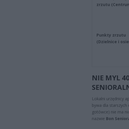
zrzutu (Centru
Punkty zrzutu
(Dzielnice i osi
NIE MYL 4
SENIORAL
Lokalni urzędnicy a
bywa dla starszych
gotówce) nie ma n
nazwie
Bon Senior