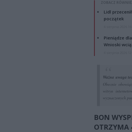
ZOBACZ RÓWNIE
Lidl przeceni
początek
4 sierpnia 2026 16
Pieniądze dla
Wnioski wcią
4 sierpnia 2026 12
Ważna uwaga te
Obecnie obowiąz
witryn internet
wyznaczonych pun
BON WYSPI
OTRZYMA 