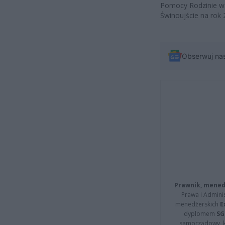
Pomocy Rodzinie w 
Świnoujście na rok 
Obserwuj na
Prawnik, menedż
Prawa i Adminis
menedżerskich
E
dyplomem
SG
samorządowy, kt