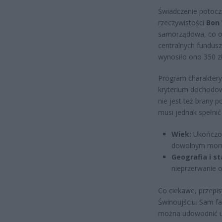
Świadczenie potocz
rzeczywistości
Bon 
samorządowa, co oz
centralnych fundusz
wynosiło ono 350 z
Program charakteryz
kryterium dochodow
nie jest też brany 
musi jednak spełni
Wiek:
Ukończony
dowolnym mome
Geografia i st
nieprzerwanie o
Co ciekawe, przepi
Świnoujściu. Sam fa
można udowodnić ur