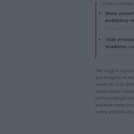
ZOBACZ RÓWNIE
Wielu senior
podwyższy e
4 sierpnia 2026 12
1600 zł mies
Wiadomo, co
4 sierpnia 2026 12
Ten drugi to ogóln
jest wstępnie na w
nawet do 2150 zł mi
Rządowy bon senio
profesjonalnych us
wsparcia medyczneg
realna gotówka do 