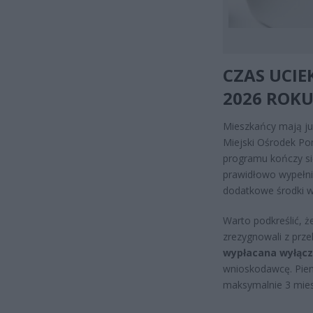
CZAS UCIE
2026 ROK
Mieszkańcy mają już
Miejski Ośrodek Pom
programu kończy si
prawidłowo wypełni
dodatkowe środki 
Warto podkreślić, ż
zrezygnowali z prz
wypłacana wyłącz
wnioskodawcę. Pien
maksymalnie 3 mie