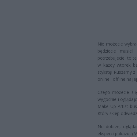
Nie możecie wybrać
będziecie musiel
potrzebujecie, to t
w każdy wtorek bę
stylistę! Ruszamy 
online i offline naj
Czego możecie się 
wygodnie i oglądajci
Make Up Artist bu
Który sklep odwied
No dobrze, ogląda
eksperci pokazują 