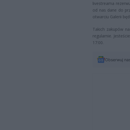
livestreama rezerw
od nas dane do pr
otwarciu Galerii bę
Takich zakupów na 
regularnie. Jesteś
17:00.
Obserwuj na