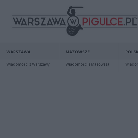
WARSZAWA
MAZOWSZE
POLSK
Wiadomości z Warszawy
Wiadomości z Mazowsza
Wiadomo