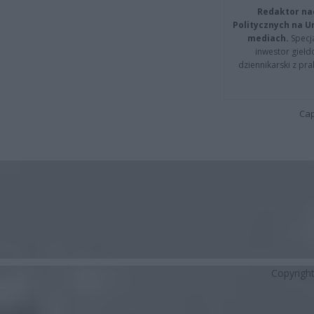
Redaktor na
Politycznych na 
mediach.
Specja
inwestor giełd
dziennikarski z pr
Cap
Copyrigh