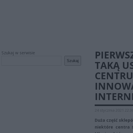
PIERWS
Szukaj w serwisie
Szukaj
TAKĄ U
CENTR
INNOWA
INTER
24 stycznia 2021 22:3
Duża część sklep
niektóre centra 