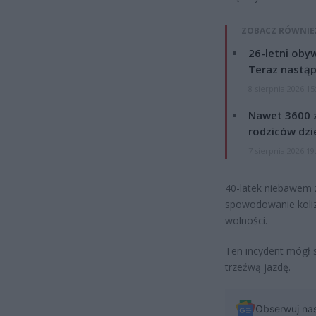
ZOBACZ RÓWNIE
26-letni obyw
Teraz nastąp
8 sierpnia 2026 15
Nawet 3600 z
rodziców dzie
7 sierpnia 2026 19
40-latek niebawem 
spowodowanie koliz
wolności.
Ten incydent mógł sk
trzeźwą jazdę.
Obserwuj na