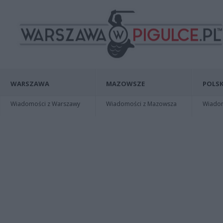
WARSZAWA
MAZOWSZE
POLSK
Wiadomości z Warszawy
Wiadomości z Mazowsza
Wiadomo