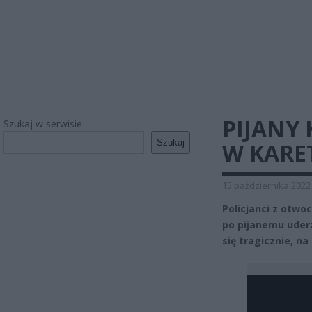
PIJANY
Szukaj w serwisie
Szukaj
W KARE
15 października 2022
Policjanci z otwo
po pijanemu uderz
się tragicznie, n