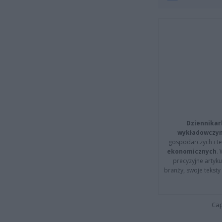
Dziennikar
wykładowczyn
gospodarczych i t
ekonomicznych
.
precyzyjne artyku
branży, swoje tekst
Cap