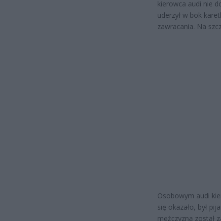
kierowca audi nie 
uderzył w bok kare
zawracania. Na szcz
Osobowym audi kiero
się okazało, był pi
mężczyzna został zat