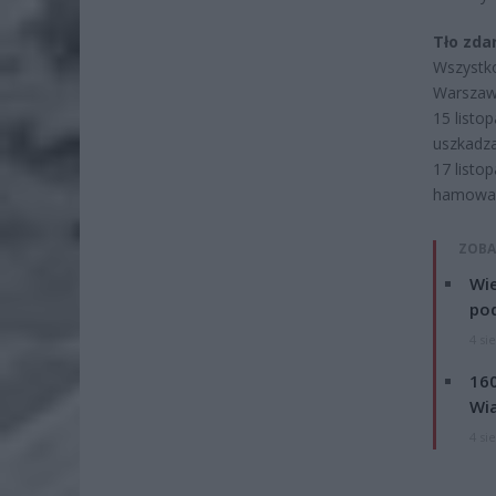
Tło zdar
Wszystko
Warszaw
15 listo
uszkadza
17 listo
hamować 
ZOBA
Wie
po
4 si
160
Wi
4 si