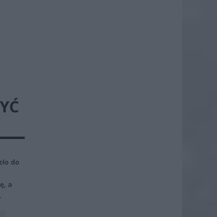
YĆ
zło do
ę, a
.