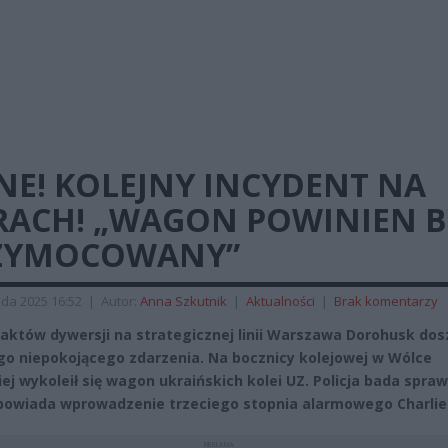
NE! KOLEJNY INCYDENT NA
RACH! „WAGON POWINIEN B
ZYMOCOWANY”
ada 2025 16:52
|
Autor:
Anna Szkutnik
|
Aktualności
|
Brak komentarzy
i aktów dywersji na strategicznej linii Warszawa Dorohusk dos
go niepokojącego zdarzenia. Na bocznicy kolejowej w Wólce
ej wykoleił się wagon ukraińskich kolei UZ. Policja bada spraw
powiada wprowadzenie trzeciego stopnia alarmowego Charlie
REKLAMA