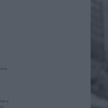
enia
chał w
om.