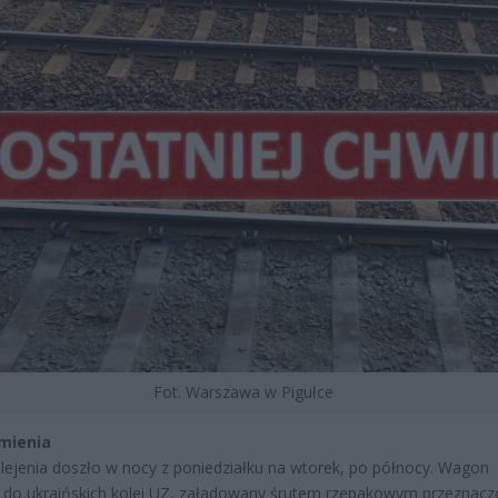
Fot. Warszawa w Pigułce
zmienia
ejenia doszło w nocy z poniedziałku na wtorek, po północy. Wagon
 do ukraińskich kolei UZ, załadowany śrutem rzepakowym przeznac