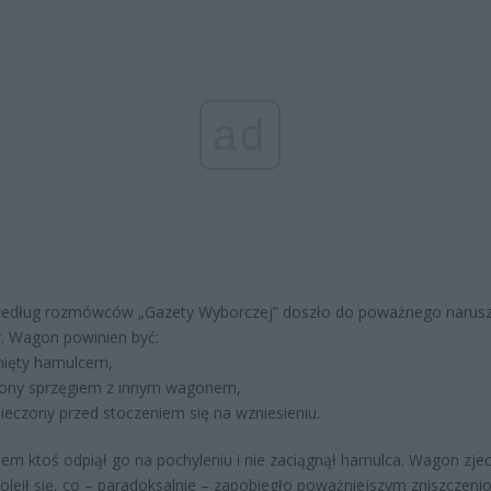
ad
według rozmówców „Gazety Wyborczej” doszło do poważnego narusz
. Wagon powinien być:
nięty hamulcem,
zony sprzęgiem z innym wagonem,
ieczony przed stoczeniem się na wzniesieniu.
m ktoś odpiął go na pochyleniu i nie zaciągnął hamulca. Wagon zje
koleił się, co – paradoksalnie – zapobiegło poważniejszym zniszczeni