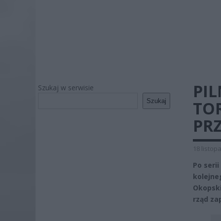
PIL
Szukaj w serwisie
Szukaj
TO
PR
18 listop
Po seri
kolejne
Okopski
rząd za