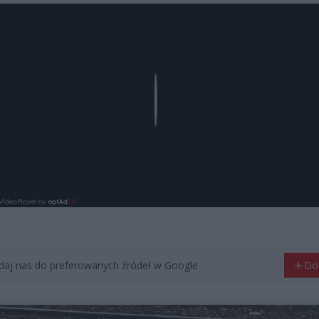
Play
aj nas do preferowanych źródeł w Google
Do