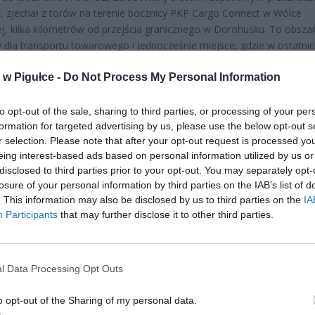
, zjechał z torów na terenie bocznicy PKP Cargo Connect w Wólce
j, kilka kilometrów od przejścia granicznego w Dorohusku. To obsza
 dla transportu towarowego i jednocześnie miejsce, gdzie w ostatni
dnotowano akty sabotażu.
w Pigułce -
Do Not Process My Personal Information
to opt-out of the sale, sharing to third parties, or processing of your per
formation for targeted advertising by us, please use the below opt-out s
r selection. Please note that after your opt-out request is processed y
eing interest-based ads based on personal information utilized by us or
disclosed to third parties prior to your opt-out. You may separately opt-
ad
losure of your personal information by third parties on the IAB’s list of
. This information may also be disclosed by us to third parties on the
IA
Participants
that may further disclose it to other third parties.
l Data Processing Opt Outs
o opt-out of the Sharing of my personal data.