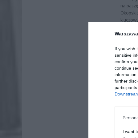
na paszę
Okopskie
kluczowy
dniach o
Warszawa 
If you wish 
sensitive in
confirm you
continue se
information 
further disc
participants
Downstream 
Persona
I want t