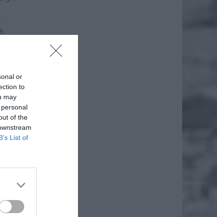
r
ch
sonal or
ection to
ou may
 personal
out of the
 downstream
B’s List of