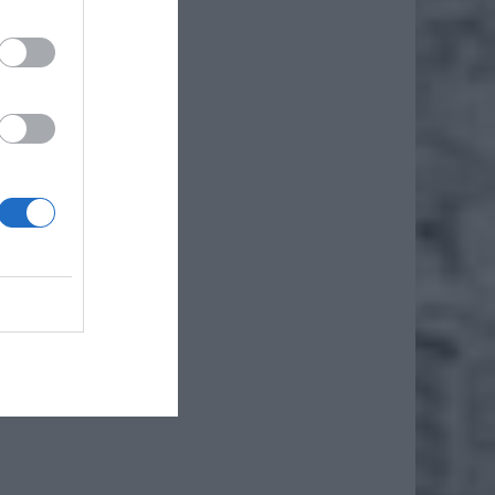
iero
ł.
alne
alnych
n