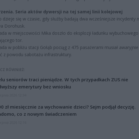
zenia. Seria aktów dywersji na tej samej linii kolejowej
 dzieje się w czasie, gdy służby badają dwa wcześniejsze incydenty na
a Dorohusk.
pada w miejscowości Mika doszło do eksplozji ładunku wybuchowego
jącego tor.
pada w pobliżu stacji Gołąb pociąg z 475 pasażerami musiał awaryjnie
z powodu sabotażu infrastruktury.
CZ RÓWNIEŻ:
lu seniorów traci pieniądze. W tych przypadkach ZUS nie
dwyższy emerytury bez wniosku
erpnia 2026 12:34
0 zł miesięcznie za wychowanie dzieci? Sejm podjął decyzję.
adomo, co z nowym świadczeniem
erpnia 2026 12:16