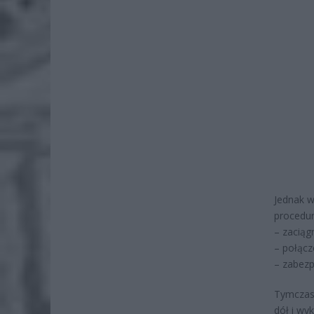
Jednak 
procedur
– zaciąg
– połąc
– zabezp
Tymczase
dół i wy