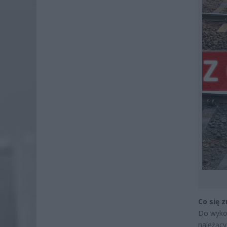
Co się 
Do wykol
należący