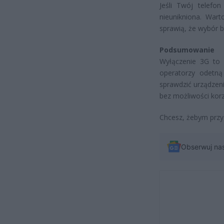
Jeśli Twój telefo
nieunikniona. Wart
sprawią, że wybór b
Podsumowanie
Wyłączenie 3G to 
operatorzy odetną 
sprawdzić urządzeni
bez możliwości korz
Chcesz, żebym prz
Obserwuj na