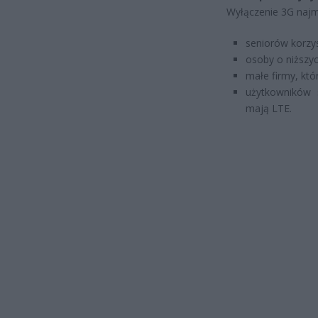
Wyłączenie 3G najm
seniorów korzys
osoby o niższy
małe firmy, któ
użytkowników 
mają LTE.