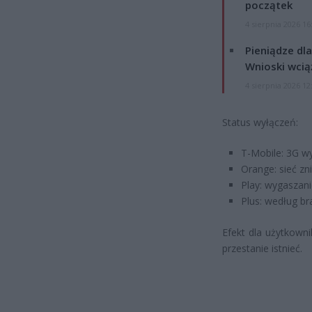
początek
4 sierpnia 2026 16
Pieniądze dla
Wnioski wcią
4 sierpnia 2026 12
Status wyłączeń:
T-Mobile: 3G w
Orange: sieć zn
Play: wygaszan
Plus: według br
Efekt dla użytkowni
przestanie istnieć.