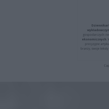
Dziennikar
wykładowczyn
gospodarczych i t
ekonomicznych
.
precyzyjne artyku
branży, swoje tekst
Cap