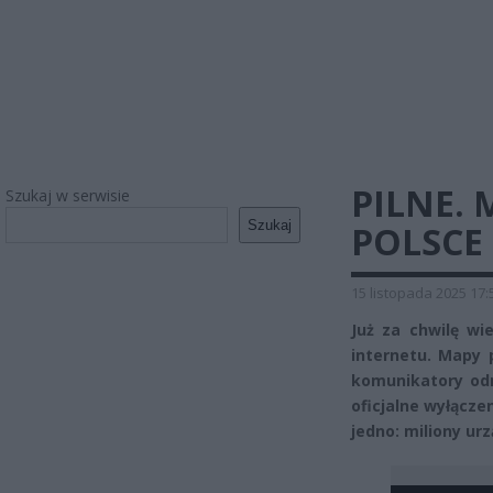
PILNE.
Szukaj w serwisie
Szukaj
POLSCE
15 listopada 2025 17:
Już za chwilę wi
internetu. Mapy 
komunikatory od
oficjalne wyłącze
jedno: miliony ur