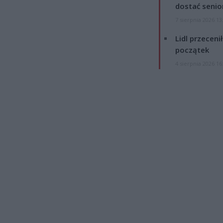
dostać senio
7 sierpnia 2026 13
Lidl przeceni
początek
4 sierpnia 2026 16