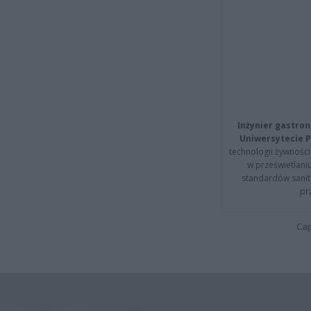
Inżynier gastron
Uniwersytecie P
technologii żywności 
w prześwietlani
standardów sanita
pr
Cap