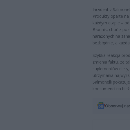
Incydent z Salmonel
Produkty oparte na 
każdym etapie – od 
Błonnik, choć z poz
narażonych na zanie
bezbłędnie, a każd
Szybka reakcja prod
zmienia faktu, że t
suplementów diety,
utrzymania najwyżs
Salmonelli pokazuje,
konsumenci na bieżą
Obserwuj na