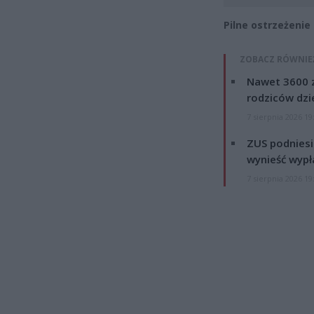
Pilne ostrzeżenie
ZOBACZ RÓWNIE
Nawet 3600 z
rodziców dzie
7 sierpnia 2026 19
ZUS podniesie
wynieść wypł
7 sierpnia 2026 19