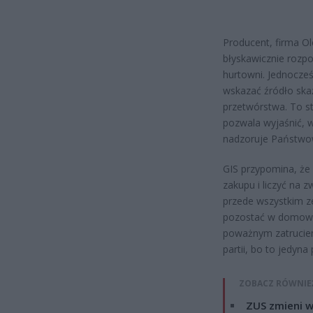
Producent, firma Ol
błyskawicznie rozpo
hurtowni. Jednocze
wskazać źródło ska
przetwórstwa. To st
pozwala wyjaśnić, 
nadzoruje Państwow
GIS przypomina, że
zakupu i liczyć na z
przede wszystkim z
pozostać w domowy
poważnym zatruciem
partii, bo to jedyn
ZOBACZ RÓWNIE
ZUS zmieni w