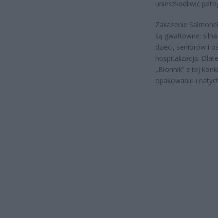
unieszkodliwić pato
Zakażenie Salmonell
są gwałtowne: silna
dzieci, seniorów i
hospitalizacją. Dla
„Błonnik” z tej konk
opakowaniu i natyc