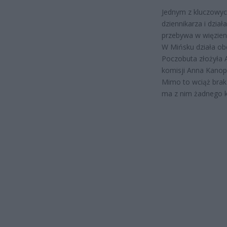
Jednym z kluczowyc
dziennikarza i dzia
przebywa w więzien
W Mińsku działa obe
Poczobuta złożyła A
komisji Anna Kanopa
Mimo to wciąż brak 
ma z nim żadnego ko