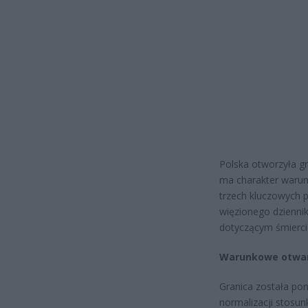
Polska otworzyła gra
ma charakter warun
trzech kluczowych 
więzionego dzienni
dotyczącym śmierci 
Warunkowe otwar
Granica została pon
normalizacji stosun