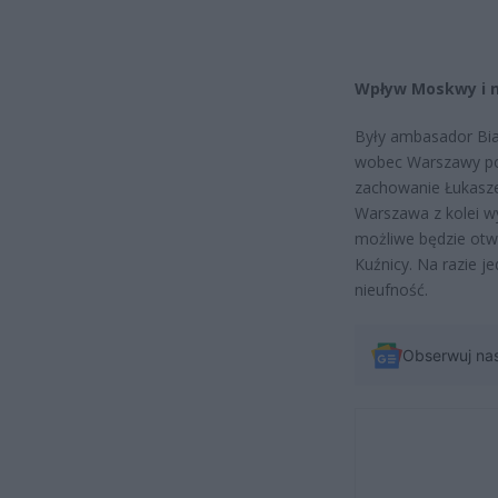
Wpływ Moskwy i ni
Były ambasador Bia
wobec Warszawy poz
zachowanie Łukasze
Warszawa z kolei wy
możliwe będzie otwa
Kuźnicy. Na razie j
nieufność.
Obserwuj na