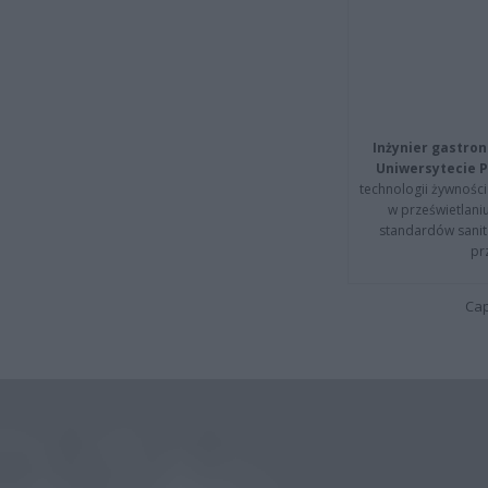
Inżynier gastron
Uniwersytecie P
technologii żywności 
w prześwietlani
standardów sanita
pr
Cap