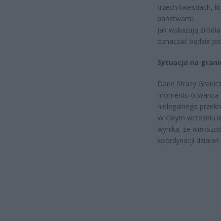
trzech kwestiach, k
państwami.
Jak wskazują źródł
oznaczać będzie po
Sytuacja na grani
Dane Straży Granicz
momentu otwarcia g
nielegalnego przekro
W całym wrześniu li
wynika, że większoś
koordynacji działa