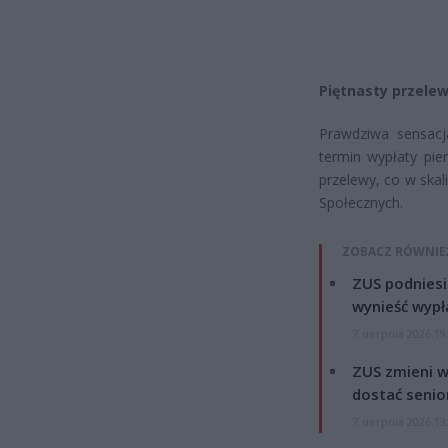
Piętnasty przele
Prawdziwa sensacj
termin wypłaty pie
przelewy, co w ska
Społecznych.
ZOBACZ RÓWNIE
ZUS podniesie
wynieść wypł
7 sierpnia 2026 19
ZUS zmieni w
dostać senio
7 sierpnia 2026 13