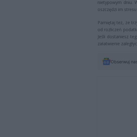
nietypowym dniu. W
oszczędzi im stresu
Pamiętaj też, że tr
od rozliczeń podat
Jeśli dostaniesz t
załatwienie zaległy
Obserwuj na