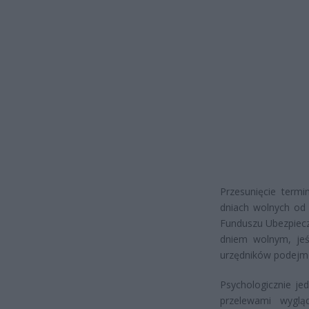
Przesunięcie termi
dniach wolnych od 
Funduszu Ubezpiecz
dniem wolnym, jeś
urzędników podejmow
Psychologicznie je
przelewami wygl