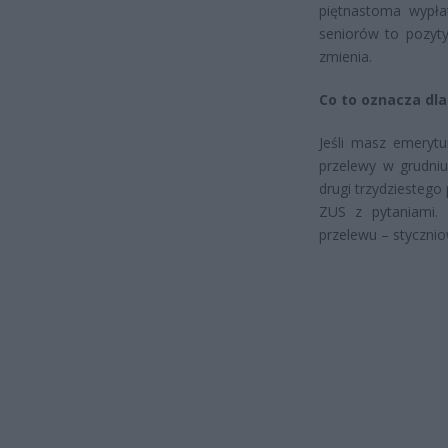
piętnastoma wypła
seniorów to pozytyw
zmienia.
Co to oznacza dla
Jeśli masz emerytu
przelewy w grudniu
drugi trzydziestego
ZUS z pytaniami. 
przelewu – styczni