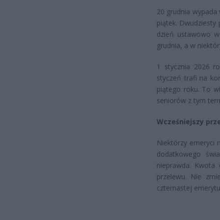
20 grudnia wypada 
piątek. Dwudziesty 
dzień ustawowo wo
grudnia, a w niekt
1 stycznia 2026 r
styczeń trafi na k
piątego roku. To w
seniorów z tym ter
Wcześniejszy prze
Niektórzy emeryci 
dodatkowego świa
nieprawda. Kwota 
przelewu. Nie zmi
czternastej emerytu