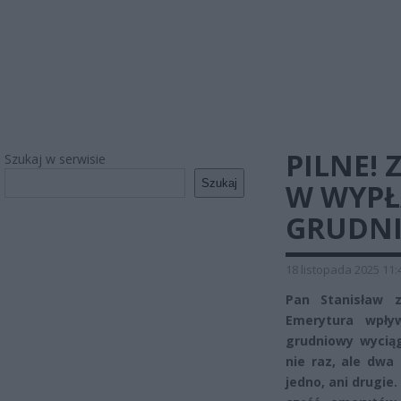
PILNE!
Szukaj w serwisie
Szukaj
W WYPŁ
GRUDNIU
18 listopada 2025 11:
Pan Stanisław 
Emerytura wpły
grudniowy wyciąg
nie raz, ale dwa
jedno, ani drugie