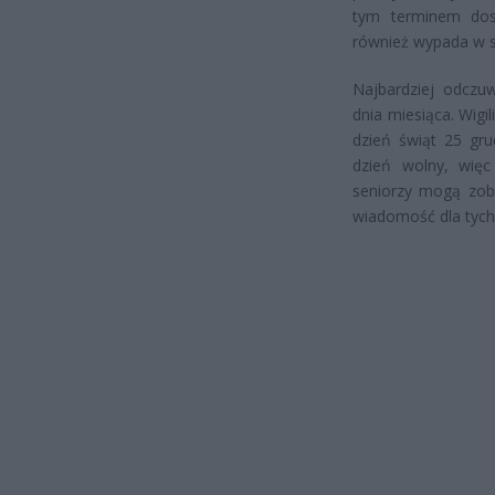
tym terminem dost
również wypada w s
Najbardziej odczu
dnia miesiąca. Wigi
dzień świąt 25 gr
dzień wolny, więc
seniorzy mogą zoba
wiadomość dla tych,