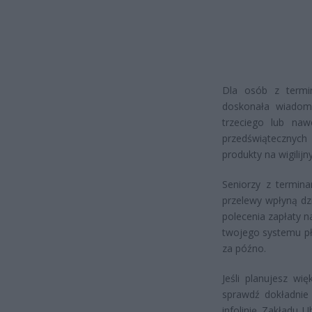
Dla osób z termi
doskonała wiadomo
trzeciego lub naw
przedświątecznych
produkty na wigilij
Seniorzy z termina
przelewy wpłyną dzi
polecenia zapłaty n
twojego systemu pła
za późno.
Jeśli planujesz wi
sprawdź dokładnie
infolinię Zakładu 