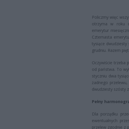
Policzmy więc wszys
otrzyma w roku d
emerytur miesięczn
Czternasta emerytu
tysiące dwudziesty
grudniu. Razem pię
Oczywiście trzeba 
od państwa. To wył
styczniu dwa tysią
żadnego przelewu, 
dwudziesty szósty z
Pełny harmonogr
Dla porządku prze
ewentualnych prze
przelew zgodnie z 