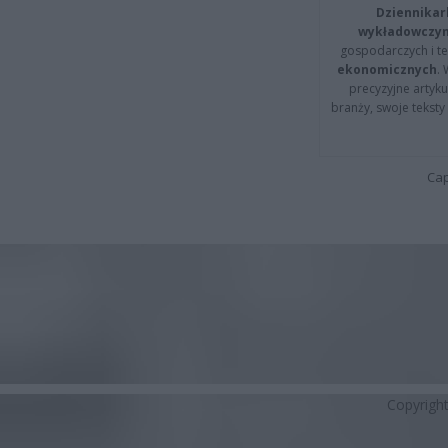
Dziennikar
wykładowczyn
gospodarczych i t
ekonomicznych
.
precyzyjne artyku
branży, swoje tekst
Cap
Copyrigh