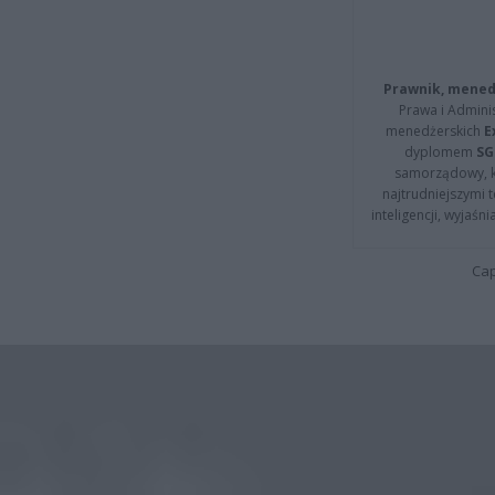
Prawnik, menedż
Prawa i Adminis
menedżerskich
E
dyplomem
SG
samorządowy, kt
najtrudniejszymi t
inteligencji, wyjaś
Cap