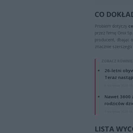
CO DOKŁA
Problem dotyczy
ce
przez firmę Onix Sp.
producent, dbając
znacznie szerszego 
ZOBACZ RÓWNIE
26-letni obyw
Teraz nastąp
8 sierpnia 2026 15
Nawet 3600 z
rodziców dzie
7 sierpnia 2026 19
LISTA WYC