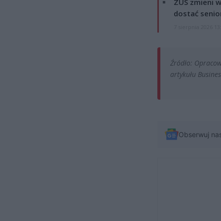
ZUS zmieni w
dostać senio
7 sierpnia 2026 13
Źródło: Opracow
artykułu Busines
Obserwuj na