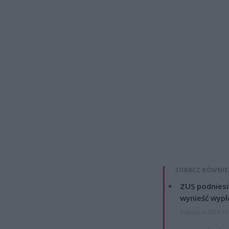
ZOBACZ RÓWNIE
ZUS podniesie
wynieść wypł
7 sierpnia 2026 19