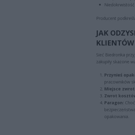
Niedokrwistość i
Producent podkreśl
JAK ODZYS
KLIENTÓW
Sieć Biedronka prz
zakupiły skażone w
Przynieś opak
pracowników sk
Miejsce zwrot
Zwrot kosztó
Paragon:
Choć 
bezpieczeństwa
opakowania.