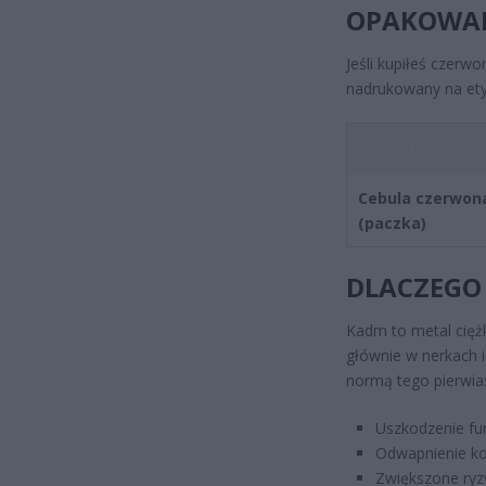
OPAKOWAN
Jeśli kupiłeś czerw
nadrukowany na etyk
Produkt
Cebula czerwona
(paczka)
DLACZEGO 
Kadm to metal ciężk
głównie w nerkach 
normą tego pierwia
Uszkodzenie fun
Odwapnienie ko
Zwiększone ry