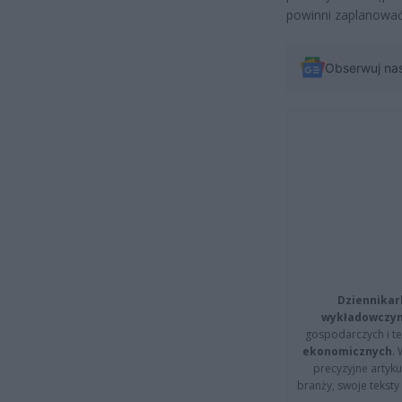
powinni zaplanować
Obserwuj na
Dziennikar
wykładowczyn
gospodarczych i t
ekonomicznych
.
precyzyjne artyku
branży, swoje tekst