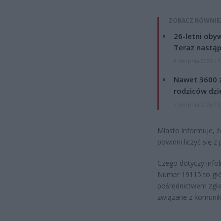
ZOBACZ RÓWNIE
26-letni obyw
Teraz nastąp
8 sierpnia 2026 15
Nawet 3600 z
rodziców dzie
7 sierpnia 2026 19
Miasto informuje, 
powinni liczyć się 
Czego dotyczy infol
Numer 19115 to gł
pośrednictwem zgłas
związane z komunik