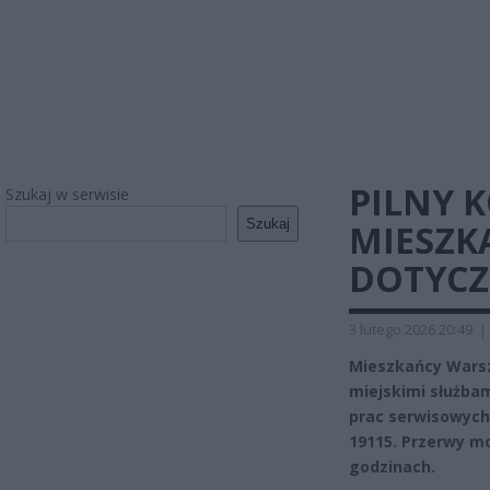
PILNY 
Szukaj w serwisie
Szukaj
MIESZK
DOTYCZ
3 lutego 2026 20:49
|
Mieszkańcy Warsz
miejskimi służba
prac serwisowych
19115. Przerwy m
godzinach.