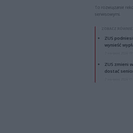
To rozwiązanie rek
serwisowymi.
ZOBACZ RÓWNIE
ZUS podniesie
wynieść wypł
7 sierpnia 2026 19
ZUS zmieni w
dostać senio
7 sierpnia 2026 13