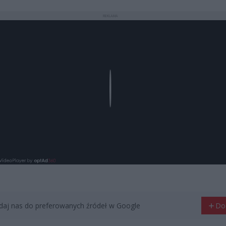
REKLAMA
Play
aj nas do preferowanych źródeł w Google
Do