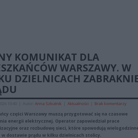
LNY KOMUNIKAT DLA
ESZKAŃCÓW WARSZAWY. W
KU DZIELNICACH ZABRAKNI
ĄDU
026 10:40
|
Autor:
Anna Szkutnik
|
Aktualności
|
Brak komentarzy
ńcy części Warszawy muszą przygotować się na czasowe
nia energii elektrycznej. Operator zapowiedział prace
zacyjne oraz rozbudowę sieci, które spowodują wielogodzinn
 w dostawie prądu w kilku dzielnicach stolicy.