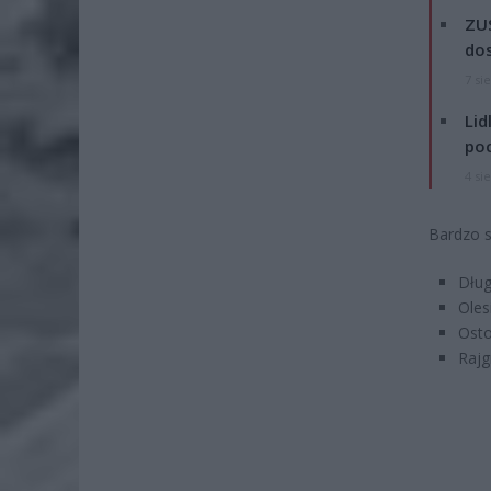
ZUS
dos
7 si
Lid
po
4 si
Bardzo s
Dług
Oles
Osto
Rajg