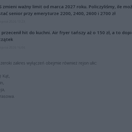
 zmieni ważny limit od marca 2027 roku. Policzyliśmy, ile mo
tać senior przy emeryturze 2200, 2400, 2600 i 2700 zł
erpnia 2026 13:23
l przecenił hit do kuchni. Air fryer tańszy aż o 150 zł, a to dop
czątek
erpnia 2026 16:06
zeroki zakres wyłączeń obejmie również rejon ulic:
i Kąt,
in,
ja,
rasowa.