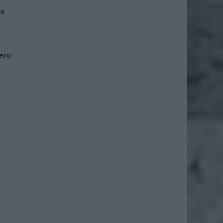
że
iero