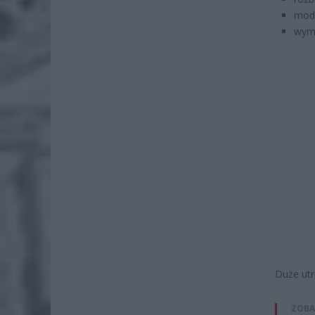
mode
wymi
Duże utr
ZOBA