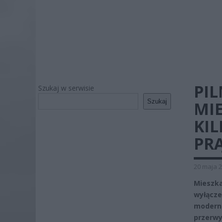
PI
Szukaj w serwisie
Szukaj
MI
KIL
PR
20 maja 2
Mieszka
wyłącze
moderni
przerwy