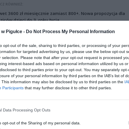
CZ RÓWNIEŻ:
et 3600 zł miesięcznie zamiast 800+. Nowa propozycja dla
ziców dzieci do 3. roku życia
erpnia 2026 19:29
w Pigułce -
Do Not Process My Personal Information
 podniesie próg 500 plus dla seniorów. Policzyliśmy, ile może
ieść wypłata przy emeryturze od 2200 do 2700 zł
to opt-out of the sale, sharing to third parties, or processing of your per
formation for targeted advertising by us, please use the below opt-out s
erpnia 2026 19:14
r selection. Please note that after your opt-out request is processed y
eing interest-based ads based on personal information utilized by us or
disclosed to third parties prior to your opt-out. You may separately opt-
losure of your personal information by third parties on the IAB’s list of
. This information may also be disclosed by us to third parties on the
IA
Participants
that may further disclose it to other third parties.
ad
l Data Processing Opt Outs
o opt-out of the Sharing of my personal data.