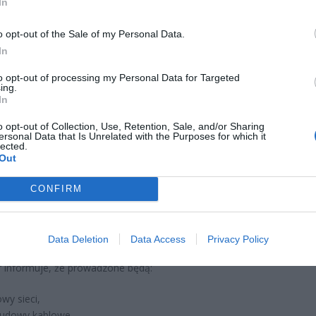
In
o opt-out of the Sale of my Personal Data.
In
braknie nawet na kilka godzin
to opt-out of processing my Personal Data for Targeted
ing.
ze wyłączenia potrwają od godziny 8:00 do 16:00. Powodem są
In
acje infrastruktury energetycznej, przebudowa sieci oraz wymiany u
nych.
o opt-out of Collection, Use, Retention, Sale, and/or Sharing
ersonal Data that Is Unrelated with the Purposes for which it
lected.
 znalazły się między innymi:
Out
Grenlandzka 9,
CONFIRM
Porannej Rosy 15 oraz 18-22,
Południowa 29-29E,
gen. Bora-Komorowskiego 6-6A.
Data Deletion
Data Access
Privacy Policy
 informuje, że prowadzone będą:
wy sieci,
udowy kablowe,