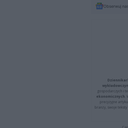
Obserwuj na
Dziennikar
wykładowczyn
gospodarczych i t
ekonomicznych
.
precyzyjne artyku
branży, swoje tekst
Cap