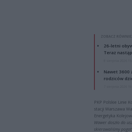
ZOBACZ RÓWNIE
26-letni obyw
Teraz nastąp
8 sierpnia 2026 15
Nawet 3600 z
rodziców dzie
7 sierpnia 2026 19
PKP Polskie Linie K
stacji Warszawa Wa
Energetyka Kolejowa
Wawer doszło do usz
skierowaliśmy pogot