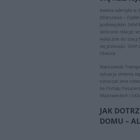
Awaria uderzyła w 2
(Warszawa – Dęblin
podmiejskim. SKM
skrócone relacje: w
wyłącznie do stacji
się przesiąść. SKM
Otwock.
Warszawski Transpo
sytuacja zmienia si
oznaczać inne odwo
na Portalu Pasażera
Mazowieckich i SKM
JAK DOTRZ
DOMU – A