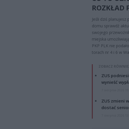
ROZKŁAD 
Jeśli dziś planujes
domu sprawdź aktual
swojego przewoźnik
miejska umożliwiają
PKP PLK nie podał
torach nr 4 i 6 w W
ZOBACZ RÓWNIE
ZUS podniesie
wynieść wypł
7 sierpnia 2026 19
ZUS zmieni w
dostać senio
7 sierpnia 2026 13