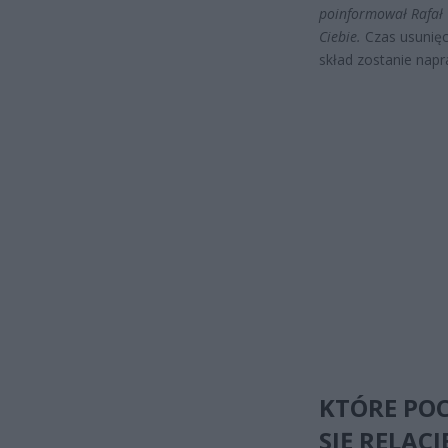
poinformował Rafał 
Ciebie.
Czas usunięc
skład zostanie napr
KTÓRE POC
SIĘ RELACJ