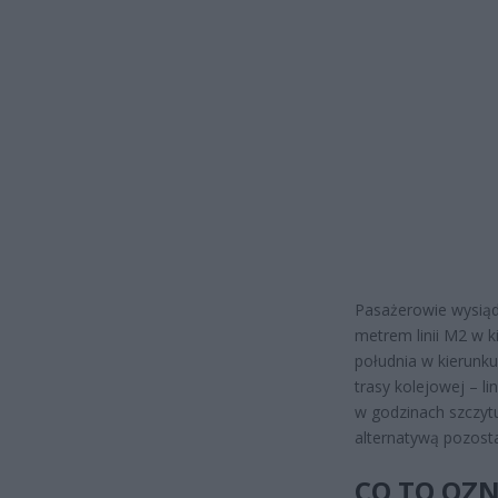
Pasażerowie wysią
metrem linii M2 w 
południa w kierun
trasy kolejowej – li
w godzinach szczyt
alternatywą pozosta
CO TO OZN