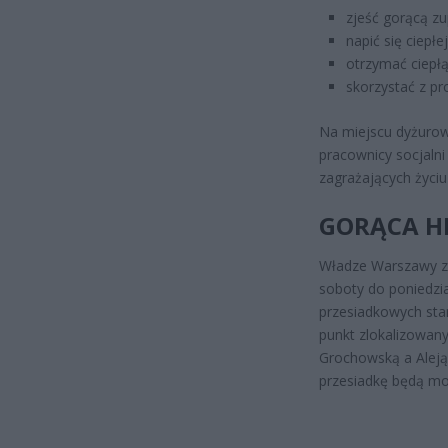
zjeść gorącą zu
napić się ciepłe
otrzymać ciepłą
skorzystać z p
Na miejscu dyżurow
pracownicy socjaln
zagrażających życiu
GORĄCA H
Władze Warszawy za
soboty do poniedzi
przesiadkowych stan
punkt zlokalizowany
Grochowską a Aleją
przesiadkę będą mo