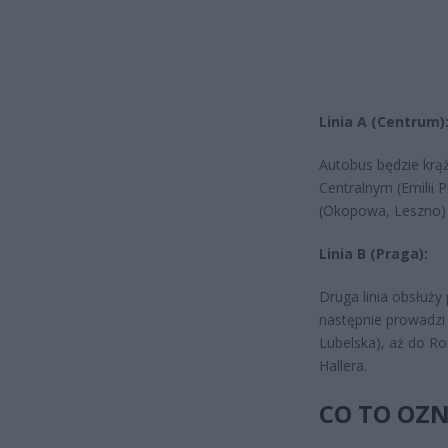
Linia A (Centrum)
Autobus będzie krąż
Centralnym (Emilii P
(Okopowa, Leszno) o
Linia B (Praga):
Druga linia obsłuży
następnie prowadzi
Lubelska), aż do Ro
Hallera.
CO TO OZN