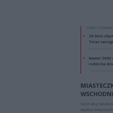
ZOBACZ RÓWNIE
26-letni obyw
Teraz nastąp
8 sierpnia 2026 15
Nawet 3600 z
rodziców dzie
7 sierpnia 2026 19
MIASTECZ
WSCHODN
Serce akcji ratunko
węzłów kolejowych.