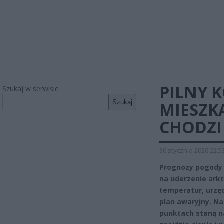
PILNY 
Szukaj w serwisie
Szukaj
MIESZK
CHODZI
30 stycznia 2026 22:5
Prognozy pogody n
na uderzenie ark
temperatur, urzęd
plan awaryjny. Na
punktach staną n