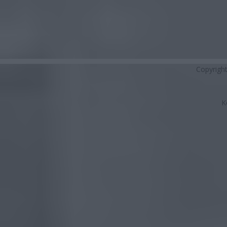
Copyrigh
K