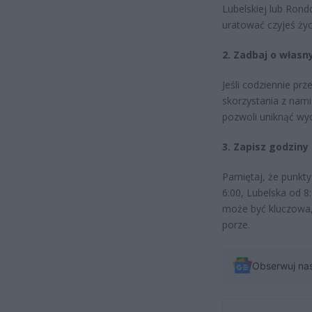
Lubelskiej lub Rond
uratować czyjeś życ
2. Zadbaj o własn
Jeśli codziennie pr
skorzystania z nami
pozwoli uniknąć wy
3. Zapisz godziny
Pamiętaj, że punkty
6:00, Lubelska od 8
może być kluczowa
porze.
Obserwuj na