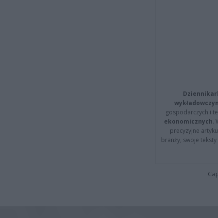
Dziennikar
wykładowczyn
gospodarczych i t
ekonomicznych
.
precyzyjne artyku
branży, swoje tekst
Cap