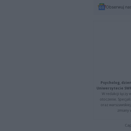
Obserwuj na
Psycholog, dzie
Uniwersytecie SW
W redakcji łączy 
otoczenie. Specja
oraz warszawskiej 
zmiany 
Cap