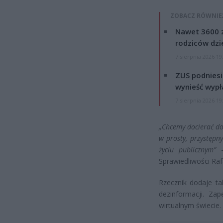
ZOBACZ RÓWNIE
Nawet 3600 z
rodziców dzie
7 sierpnia 2026 19
ZUS podniesie
wynieść wypł
7 sierpnia 2026 19
„Chcemy docierać do 
w prosty, przystępn
życiu publicznym”
–
Sprawiedliwości Ra
Rzecznik dodaje ta
dezinformacji. Za
wirtualnym świecie.