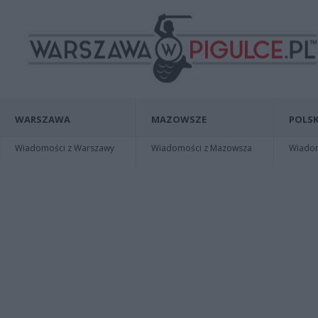
WARSZAWA
MAZOWSZE
POLSK
Wiadomości z Warszawy
Wiadomości z Mazowsza
Wiadomo